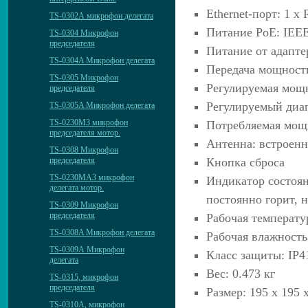
Ethernet-порт: 1 x
TS-0302А микрофон делегата
Питание PoE: IEEE 
TS-0304 Микрофон
председателя
Питание от адаптер
TS-0304A Микрофон делегата
Передача мощности
TS-0305 Микрофон
Регулируемая мощн
председателя
Регулируемый диа
TS-0305A Микрофон делегата
TS-0230M3 микрофон
Потребляемая мощн
председателя мотор.
Антенна: встроенн
TS-0308 Микрофон
Кнопка сброса
председателя
TS-0230MА3 микрофон
Индикатор состоян
делегата мотор.
постоянно горит, 
TS-0309 Микрофон
председателя
Рабочая температу
TS-0308A Микрофон делегата
Рабочая влажност
TS-0309А Микрофон
Класс защиты: IP4
делегата
Вес: 0.473 кг
TS-0315, микрофон
председателя
Размер: 195 х 195 
TS-0310А, микрофон