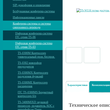
SIP-домофония и оповещение
Безбумажные конференц-системы
Информационные панели
Конференц-системы и системы
синхронного перевода
Цифровая конференц-система
ITC серии TS-06
Цифровая конференц-система
ITC серии TS-03
TS-0300M Контроллер
универсальный пров./беспров.
TS-0302 микрофон
председателя
TS-0300MX Контроллер
разделения функций
TS-0300ME Контроллер
Характеристики
Комплектация
расширения
ITC TS-0300MS Бюджетный
контроллер б/п
TS-3400MIXD звуковой
Техническое опи
процессор, подавитель АОС с
интерфейсом Dante