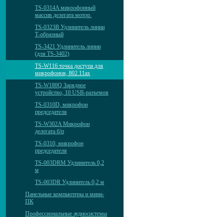
TS-0314A микрофонный
массив делегата мотор.
TS-0323B Удлинитель линии
Т-образный
TS-3421 Удлинитель линии
(для TS-3402)
TS-W116 точка доступа для
микрофонов, 802.11ax
TS-W180Q Зарядное
устройство, 10 USB-разъемов
TS-0310D, микрофон
председателя
TS-W302A Микрофон
делегата б/п
TS-0310, микрофон
председателя
TS-003DRM Удлинитель 0,2
м
TS-003DR Удлинитель 0,2 м
Панельные компьютеры и мини-
ПК
Профессиональные аудиосистемы