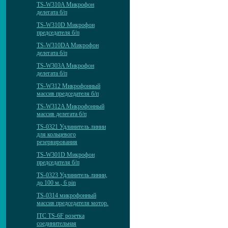
TS-W310A Микрофон
делегата б/п
TS-W310D Микрофон
председателя б/п
TS-W310DA Микрофон
делегата б/п
TS-W303A Микрофон
делегата б/п
TS-W312 Микрофонный
массив председателя б/п
TS-W312A Микрофонный
массив делегата б/п
TS-0321 Удлинитель линии
для кольцевого
резервирования
TS-W301D Микрофон
председателя б/п
TS-0323 Удлинитель линии,
до 100 м., 6 pin
TS-0314 микрофонный
массив председателя мотор.
ITC TS-6F розетка
соединительная