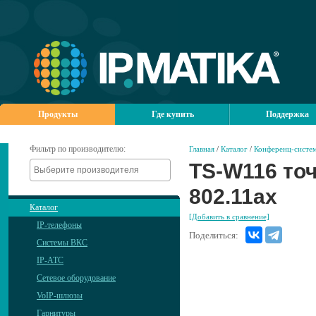
Продукты
Где купить
Поддержка
Фильтр по производителю:
Главная
/
Каталог
/
Конференц-систем
TS-W116 то
802.11ax
Каталог
[Добавить в сравнение]
IP-телефоны
Поделиться:
Системы ВКС
IP-АТС
Сетевое оборудование
VoIP-шлюзы
Гарнитуры