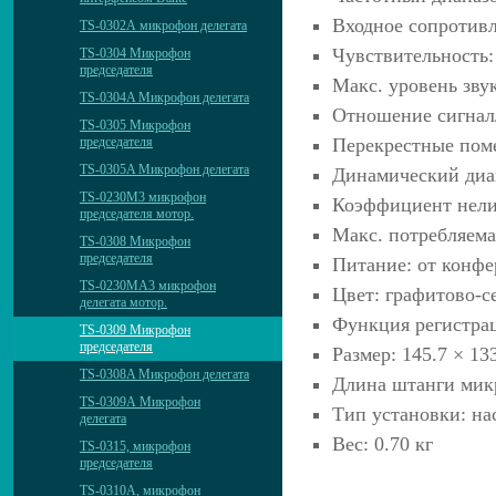
Входное сопротив
TS-0302А микрофон делегата
Чувствительность: 
TS-0304 Микрофон
председателя
Макс. уровень зву
TS-0304A Микрофон делегата
Отношение сигнал/
TS-0305 Микрофон
Перекрестные поме
председателя
TS-0305A Микрофон делегата
Динамический диа
TS-0230M3 микрофон
Коэффициент нели
председателя мотор.
Макс. потребляема
TS-0308 Микрофон
председателя
Питание: от конфе
TS-0230MА3 микрофон
Цвет: графитово-с
делегата мотор.
Функция регистрац
TS-0309 Микрофон
председателя
Размер: 145.7 × 13
TS-0308A Микрофон делегата
Длина штанги мик
TS-0309А Микрофон
Тип установки: н
делегата
Вес: 0.70 кг
TS-0315, микрофон
председателя
TS-0310А, микрофон