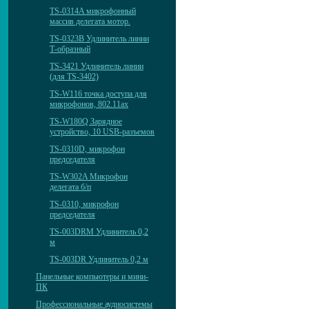
TS-0314A микрофонный
массив делегата мотор.
TS-0323B Удлинитель линии
Т-образный
TS-3421 Удлинитель линии
(для TS-3402)
TS-W116 точка доступа для
микрофонов, 802.11ax
TS-W180Q Зарядное
устройство, 10 USB-разъемов
TS-0310D, микрофон
председателя
TS-W302A Микрофон
делегата б/п
TS-0310, микрофон
председателя
TS-003DRM Удлинитель 0,2
м
TS-003DR Удлинитель 0,2 м
Панельные компьютеры и мини-
ПК
Профессиональные аудиосистемы