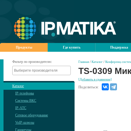
Продукты
Где купить
Поддержка
Фильтр по производителю:
Главная
/
Каталог
/
Конференц-систем
TS-0309 Ми
[Добавить в сравнение]
Каталог
Поделиться:
IP-телефоны
Системы ВКС
IP-АТС
Сетевое оборудование
VoIP-шлюзы
Гарнитуры