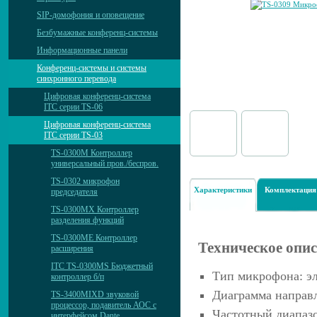
SIP-домофония и оповещение
Безбумажные конференц-системы
Информационные панели
Конференц-системы и системы
синхронного перевода
Цифровая конференц-система
ITC серии TS-06
Цифровая конференц-система
ITC серии TS-03
TS-0300M Контроллер
универсальный пров./беспров.
TS-0302 микрофон
Характеристики
Комплектация
председателя
TS-0300MX Контроллер
разделения функций
TS-0300ME Контроллер
Техническое опи
расширения
ITC TS-0300MS Бюджетный
Тип микрофона: э
контроллер б/п
Диаграмма направ
TS-3400MIXD звуковой
процессор, подавитель АОС с
Частотный диапазо
интерфейсом Dante