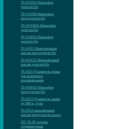
TS-W310A Микрофон
делегата б/п
TS-W310D Микрофон
председателя б/п
TS-W310DA Микрофон
делегата б/п
TS-W303A Микрофон
делегата б/п
TS-W312 Микрофонный
массив председателя б/п
TS-W312A Микрофонный
массив делегата б/п
TS-0321 Удлинитель линии
для кольцевого
резервирования
TS-W301D Микрофон
председателя б/п
TS-0323 Удлинитель линии,
до 100 м., 6 pin
TS-0314 микрофонный
массив председателя мотор.
ITC TS-6F розетка
соединительная