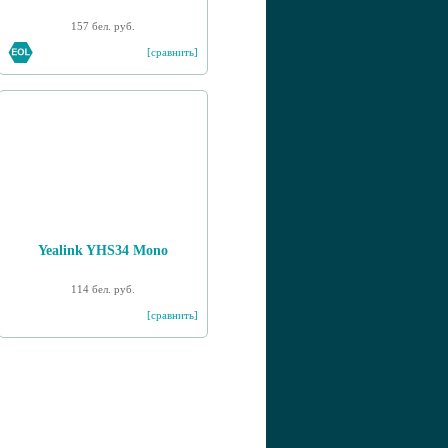
157 бел. руб.
[сравнить]
Yealink YHS34 Mono
114 бел. руб.
[сравнить]