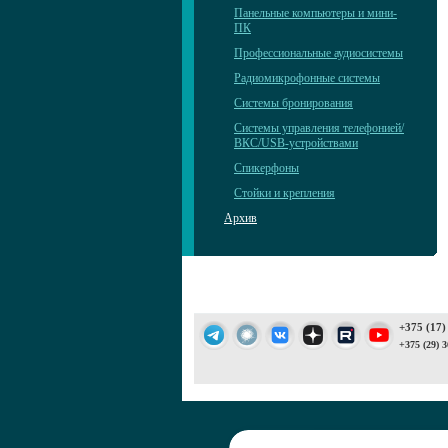
Панельные компьютеры и мини-
ПК
Профессиональные аудиосистемы
Радиомикрофонные системы
Системы бронирования
Системы управления телефонией/
ВКС/USB-устройствами
Спикерфоны
Стойки и крепления
Архив
+375 (17)
+375 (29) 3