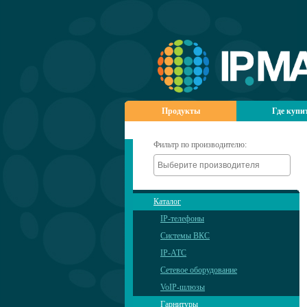
Продукты
Где купи
Фильтр по производителю:
Каталог
IP-телефоны
Системы ВКС
IP-АТС
Сетевое оборудование
VoIP-шлюзы
Гарнитуры