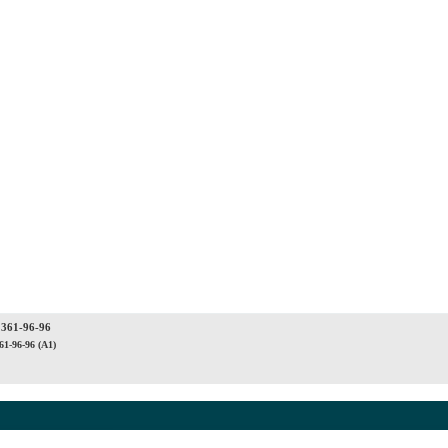
 361-96-96
61-96-96 (A1)
© ООО "АйПиМатик