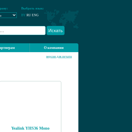
рану:
Выбрать язык:
BY
RU
ENG
Искать
артнерам
О компании
версия для печати
Yealink YHS36 Mono