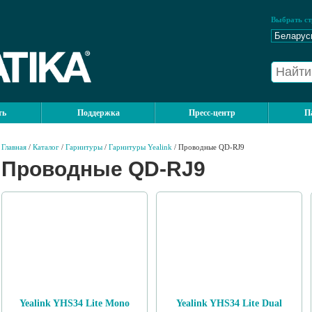
Выбрать ст
ть
Поддержка
Пресс-центр
П
Главная
/
Каталог
/
Гарнитуры
/
Гарнитуры Yealink
/ Проводные QD-RJ9
Проводные QD-RJ9
Yealink YHS34 Lite Mono
Yealink YHS34 Lite Dual