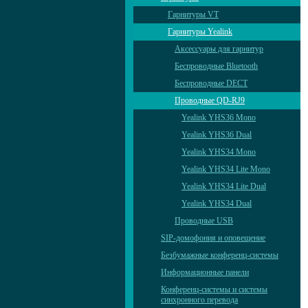
Гарнитуры VT
Гарнитуры Yealink
Аксессуары для гарнитур
Беспроводные Bluetooth
Беспроводные DECT
Проводные QD-RJ9
Yealink YHS36 Mono
Yealink YHS36 Dual
Yealink YHS34 Mono
Yealink YHS34 Lite Mono
Yealink YHS34 Lite Dual
Yealink YHS34 Dual
Проводные USB
SIP-домофония и оповещение
Безбумажные конференц-системы
Информационные панели
Конференц-системы и системы
синхронного перевода