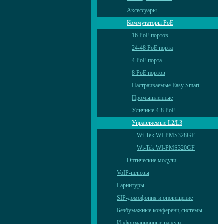
Аксессуары
Коммутаторы PoE
16 PoE портов
24-48 PoE порта
4 PoE порта
8 PoE портов
Настраиваемые Easy Smart
Промышленные
Уличные 4-8 PoE
Управляемые L2/L3
Wi-Tek WI-PMS328GF
Wi-Tek WI-PMS320GF
Оптические модули
VoIP-шлюзы
Гарнитуры
SIP-домофония и оповещение
Безбумажные конференц-системы
Информационные панели