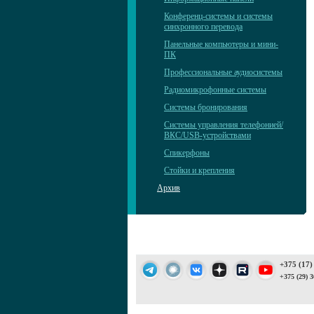
Конференц-системы и системы
синхронного перевода
Панельные компьютеры и мини-
ПК
Профессиональные аудиосистемы
Радиомикрофонные системы
Системы бронирования
Системы управления телефонией/
ВКС/USB-устройствами
Спикерфоны
Стойки и крепления
Архив
+375 (17)
+375 (29) 3