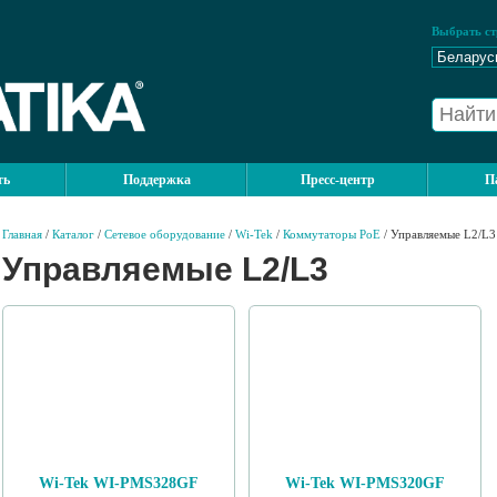
Выбрать ст
ть
Поддержка
Пресс-центр
П
Главная
/
Каталог
/
Сетевое оборудование
/
Wi-Tek
/
Коммутаторы PoE
/ Управляемые L2/L3
Управляемые L2/L3
Wi-Tek WI-PMS328GF
Wi-Tek WI-PMS320GF