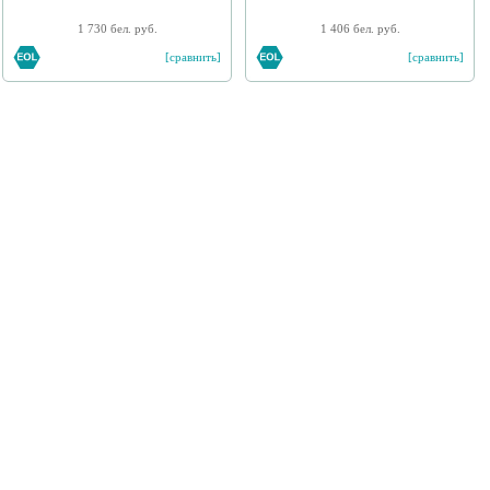
1 730 бел. руб.
1 406 бел. руб.
[сравнить]
[сравнить]