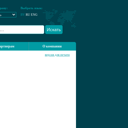
рану:
Выбрать язык:
BY
RU
ENG
Искать
артнерам
О компании
версия для печати