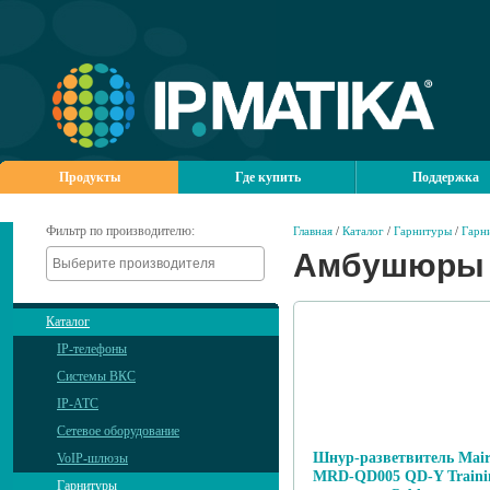
Продукты
Где купить
Поддержка
Фильтр по производителю:
Главная
/
Каталог
/
Гарнитуры
/
Гарн
Амбушюры 
Каталог
IP-телефоны
Системы ВКС
IP-АТС
Сетевое оборудование
Шнур-разветвитель Mair
VoIP-шлюзы
MRD-QD005 QD-Y Traini
Гарнитуры