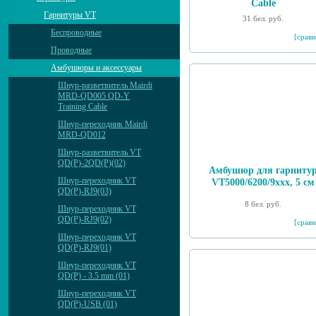
Cable
Гарнитуры VT
31 бел. руб.
Беспроводные
[сравн
Проводные
Амбушюры и аксессуары
Шнур-разветвитель Mairdi
MRD-QD005 QD-Y
Training Cable
Шнур-переходник Mairdi
MRD-QD012
Шнур-разветвитель VT
QD(P)-2QD(P)(02)
Амбушюр для гарниту
Шнур-переходник VT
VT5000/6200/9xxx, 5 см
QD(P)-RJ9(03)
8 бел. руб.
Шнур-переходник VT
QD(P)-RJ9(02)
[сравн
Шнур-переходник VT
QD(P)-RJ9(01)
Шнур-переходник VT
QD(P) - 3.5 mm (01)
Шнур-переходник VT
QD(P)-USB (01)