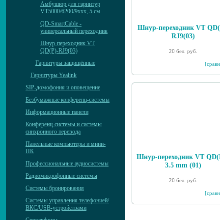
Амбушюр для гарнитур
VT5000/6200/9xxx, 5 см
QD-SmartCable -
Шнур-переходник VT QD(
универсальный переходник
RJ9(03)
Шнур-переходник VT
QD(P)-RJ9(03)
20 бел. руб.
Гарнитуры защищённые
[сравн
Гарнитуры Yealink
SIP-домофония и оповещение
Безбумажные конференц-системы
Информационные панели
Конференц-системы и системы
синхронного перевода
Панельные компьютеры и мини-
ПК
Шнур-переходник VT QD(P
Профессиональные аудиосистемы
3.5 mm (01)
Радиомикрофонные системы
20 бел. руб.
Системы бронирования
[сравн
Системы управления телефонией/
ВКС/USB-устройствами