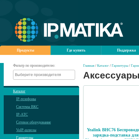
Продукты
Где купить
Поддержка
Фильтр по производителю:
Главная
/
Каталог
/
Гарнитуры
/
Гарн
Аксессуары
Каталог
IP-телефоны
Системы ВКС
IP-АТС
Сетевое оборудование
Yealink BHC76 Беспровод
VoIP-шлюзы
зарядка-подставка для
Гарнитуры