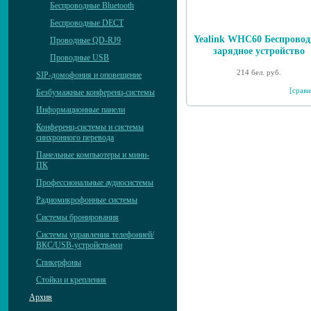
Беспроводные Bluetooth
Беспроводные DECT
Yealink WHC60 Беспровод
Проводные QD-RJ9
зарядное устройство
Проводные USB
214 бел. руб.
SIP-домофония и оповещение
[сравн
Безбумажные конференц-системы
Информационные панели
Конференц-системы и системы
синхронного перевода
Панельные компьютеры и мини-
ПК
Профессиональные аудиосистемы
Радиомикрофонные системы
Системы бронирования
Системы управления телефонией/
ВКС/USB-устройствами
Спикерфоны
Стойки и крепления
Архив