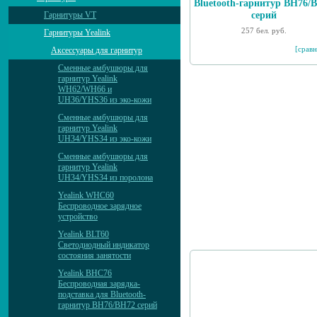
Bluetooth-гарнитур BH76/
серий
Гарнитуры VT
257 бел. руб.
Гарнитуры Yealink
[сравн
Аксессуары для гарнитур
Сменные амбушюры для
гарнитур Yealink
WH62/WH66 и
UH36/YHS36 из эко-кожи
Сменные амбушюры для
гарнитур Yealink
UH34/YHS34 из эко-кожи
Сменные амбушюры для
гарнитур Yealink
UH34/YHS34 из поролона
Yealink WHC60
Беспроводное зарядное
устройство
Yealink BLT60
Светодиодный индикатор
состояния занятости
Yealink BHC76
Беспроводная зарядка-
подставка для Bluetooth-
гарнитур BH76/BH72 серий