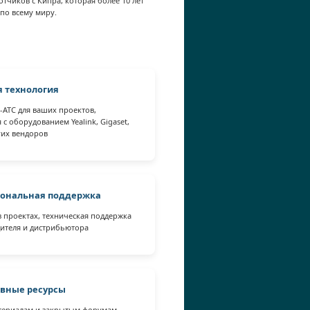
чиков с Кипра, которая более 10 лет
по всему миру.
 технология
-АТС для ваших проектов,
 с оборудованием Yealink, Gigaset,
угих вендоров
ональная поддержка
 проектах, техническая поддержка
дителя и дистрибьютора
вные ресурсы
атериалам и закрытым форумам,