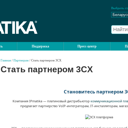
Выбрать ст
ть
Поддержка
Пресс-центр
П
Главная
/
Партнерам
/ Стать партнером 3CX
Стать партнером 3CX
Становитесь партнером 3
Компания IPmatika — платиновый дистрибьютор
коммуникационной пл
предлагает партнерство VoIP-интеграторам, IT-инсталляторам, маг