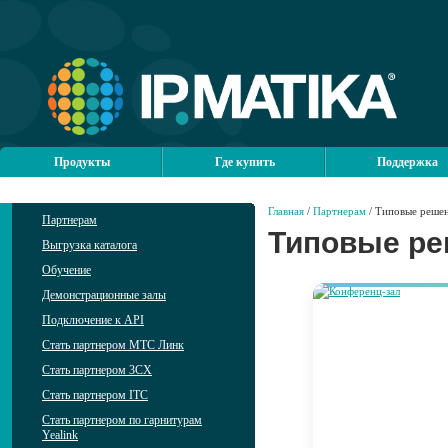
Продукты
Где купить
Поддержка
Главная
/
Партнерам
/ Типовые реше
Партнерам
Типовые р
Выгрузка каталога
Обучение
Демонстрационные залы
Подключение к API
Стать партнером МТС Линк
Стать партнером 3CX
Стать партнером ITC
Стать партнером по гарнитурам
Yealink