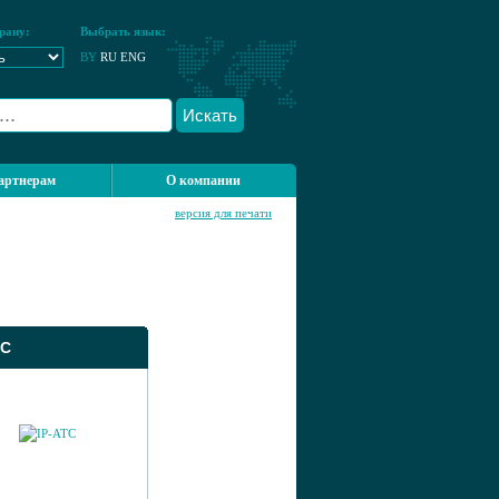
рану:
Выбрать язык:
BY
RU
ENG
Искать
артнерам
О компании
версия для печати
ТС