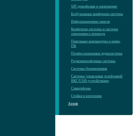
SIP-домофония и оповещение
Безбумажные конференц-системы
Информационные панели
Конференц-системы и системы
синхронного перевода
Панельные компьютеры и мини-
ПК
Профессиональные аудиосистемы
Радиомикрофонные системы
Системы бронирования
Системы управления телефонией/
ВКС/USB-устройствами
Спикерфоны
Стойки и крепления
Архив