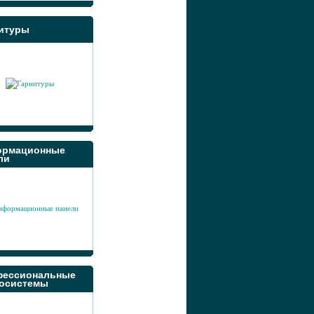
итуры
ормационные
ли
ессиональные
осистемы