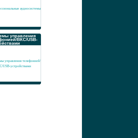
емы управления
фонией/ВКС/USB-
ойствами