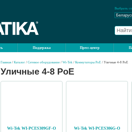
Выбрать ст
ть
Поддержка
Пресс-центр
П
Главная
/
Каталог
/
Сетевое оборудование
/
Wi-Tek
/
Коммутаторы PoE
/ Уличные 4-8 PoE
Уличные 4-8 PoE
Wi-Tek WI-PCES309GF-O
Wi-Tek WI-PCES306G-O