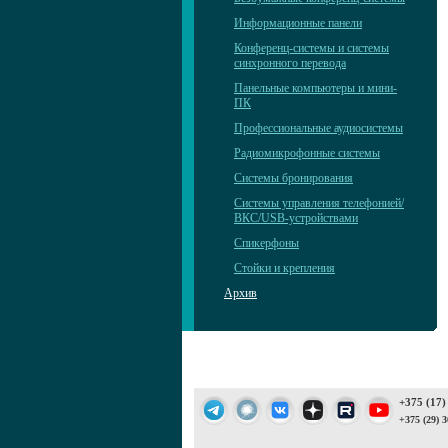
Информационные панели
Конференц-системы и системы
синхронного перевода
Панельные компьютеры и мини-
ПК
Профессиональные аудиосистемы
Радиомикрофонные системы
Системы бронирования
Системы управления телефонией/
ВКС/USB-устройствами
Спикерфоны
Стойки и крепления
Архив
+375 (17)
+375 (29) 3