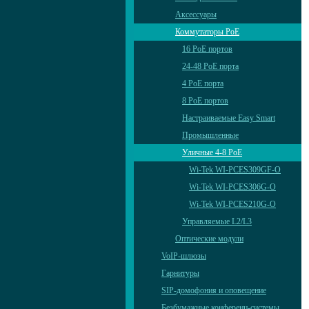
Аксессуары
Коммутаторы PoE
16 PoE портов
24-48 PoE порта
4 PoE порта
8 PoE портов
Настраиваемые Easy Smart
Промышленные
Уличные 4-8 PoE
Wi-Tek WI-PCES309GF-O
Wi-Tek WI-PCES306G-O
Wi-Tek WI-PCES210G-O
Управляемые L2/L3
Оптические модули
VoIP-шлюзы
Гарнитуры
SIP-домофония и оповещение
Безбумажные конференц-системы