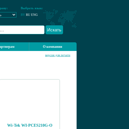
рану:
Выбрать язык:
BY
RU
ENG
Искать
артнерам
О компании
версия для печати
Wi-Tek WI-PCES210G-O