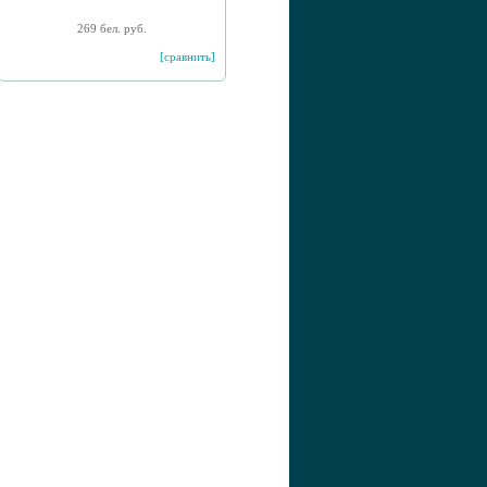
269 бел. руб.
[сравнить]