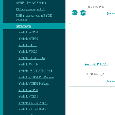
AVoIP и Pro AV Yealink
850 бел. руб.
PTZ видеокамеры ITC
[сравн
USB-видеокамеры и BYOD-
решения
Аксессуары
Yealink WPP20
Yealink MTP30
Yealink CTP18
Yealink PTC25
Yealink BYOD-BOX
Yealink PTC25
Yealink AVHub
Yealink USB2CAT5E-EXT
3 691 бел. руб.
Yealink VCH51 Pro Package
[сравн
Yealink VCH51 Package
Yealink WPP30
Yealink VCR11
Yealink YLPS482000C
Yealink YLPS480700C