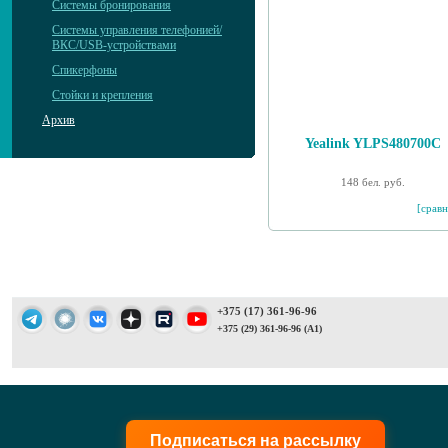
Системы бронирования
Системы управления телефонией/
ВКС/USB-устройствами
Спикерфоны
Стойки и крепления
Архив
Yealink YLPS480700C
148 бел. руб.
[сравн
+375 (17) 361-96-96
+375 (29) 361-96-96 (A1)
Подписаться на рассылку