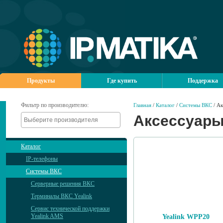
Продукты
Где купить
Поддержка
Фильтр по производителю:
Главная
/
Каталог
/
Системы ВКС
/ Ак
Аксессуар
Каталог
IP-телефоны
Системы ВКС
Серверные решения ВКС
Терминалы ВКС Yealink
Сервис технической поддержки
Yealink AMS
Yealink WPP20