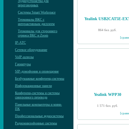
Аудиоустройства для
переговорных
Системы Smart Workspace
Yealink USB2CAT5E-EX
Терминалы ВКС с
интерактивным дисплеем
864 бел. руб.
Терминалы для стороннего
сервиса ВКС и Zoom
[сравн
IP-АТС
Сетевое оборудование
VoIP-шлюзы
Гарнитуры
SIP-домофония и оповещение
Безбумажные конференц-системы
Информационные панели
Конференц-системы и системы
Yealink WPP30
синхронного перевода
Панельные компьютеры и мини-
1 571 бел. руб.
ПК
[сравн
Профессиональные аудиосистемы
Радиомикрофонные системы