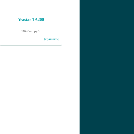
Yeastar TA200
184 бел. руб.
[сравнить]