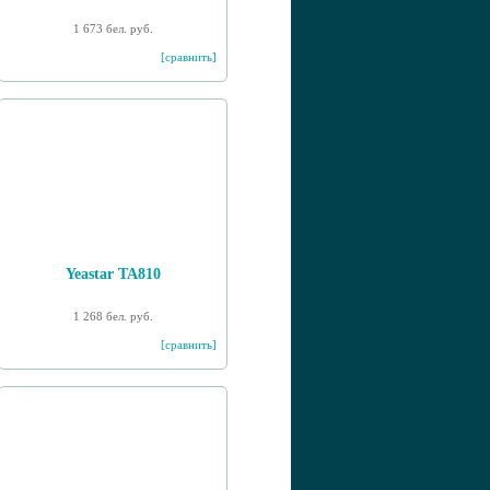
1 673 бел. руб.
[сравнить]
Yeastar TA810
1 268 бел. руб.
[сравнить]