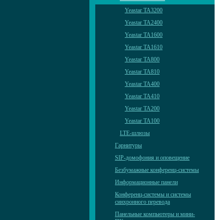
Yeastar TA3200
Yeastar TA2400
Yeastar TA1600
Yeastar TA1610
Yeastar TA800
Yeastar TA810
Yeastar TA400
Yeastar TA410
Yeastar TA200
Yeastar TA100
LTE-шлюзы
Гарнитуры
SIP-домофония и оповещение
Безбумажные конференц-системы
Информационные панели
Конференц-системы и системы
синхронного перевода
Панельные компьютеры и мини-