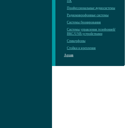
ПК
Профессиональные аудиосистемы
Радиомикрофонные системы
Системы бронирования
Системы управления телефонией/
ВКС/USB-устройствами
Спикерфоны
Стойки и крепления
Архив