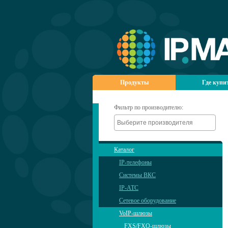
Продукты
Где купи
Фильтр по производителю:
Каталог
IP-телефоны
Системы ВКС
IP-АТС
Сетевое оборудование
VoIP-шлюзы
FXS/FXO-шлюзы