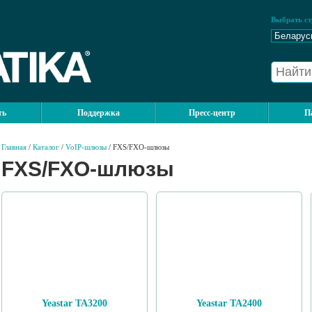
Выбрать ст
ть
Поддержка
Пресс-центр
П
Главная
/
Каталог
/
VoIP-шлюзы
/ FXS/FXO-шлюзы
FXS/FXO-шлюзы
Yeastar TA3200
Yeastar TA2400