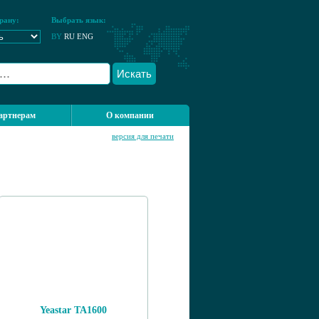
рану:
Выбрать язык:
BY
RU
ENG
Искать
артнерам
О компании
версия для печати
Yeastar TA1600