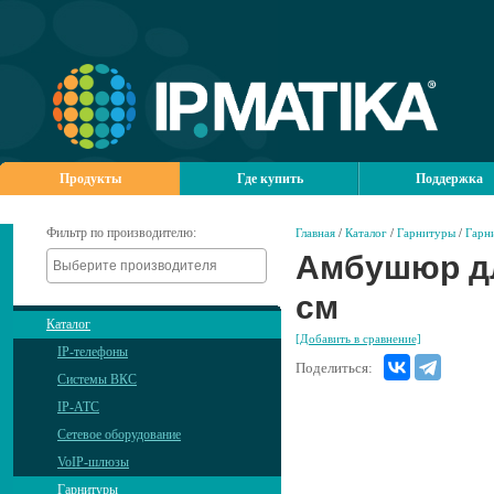
Продукты
Где купить
Поддержка
Фильтр по производителю:
Главная
/
Каталог
/
Гарнитуры
/
Гарн
Амбушюр дл
см
Каталог
[Добавить в сравнение]
IP-телефоны
Поделиться:
Системы ВКС
IP-АТС
Сетевое оборудование
VoIP-шлюзы
Гарнитуры