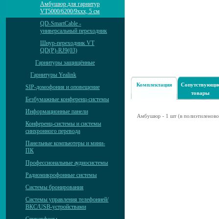
Амбушюр для гарнитур
VT5000/6200/9xxx, 5 см
QD-SmartCable -
универсальный переходник
Шнур-переходник VT
QD(P)-RJ9(03)
Гарнитуры защищённые
Гарнитуры Yealink
Комплектация
Сопутствующи
SIP-домофония и оповещение
товары
Безбумажные конференц-системы
Информационные панели
Амбушюр - 1 шт (в полиэтиленово
Конференц-системы и системы
синхронного перевода
Панельные компьютеры и мини-
ПК
Профессиональные аудиосистемы
Радиомикрофонные системы
Системы бронирования
Системы управления телефонией/
ВКС/USB-устройствами