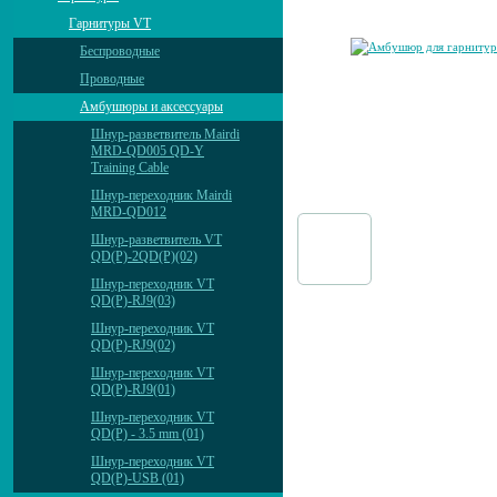
Гарнитуры VT
Беспроводные
Проводные
Амбушюры и аксессуары
Шнур-разветвитель Mairdi
MRD-QD005 QD-Y
Training Cable
Шнур-переходник Mairdi
MRD-QD012
Шнур-разветвитель VT
QD(P)-2QD(P)(02)
Шнур-переходник VT
QD(P)-RJ9(03)
Шнур-переходник VT
QD(P)-RJ9(02)
Шнур-переходник VT
QD(P)-RJ9(01)
Шнур-переходник VT
QD(P) - 3.5 mm (01)
Шнур-переходник VT
QD(P)-USB (01)