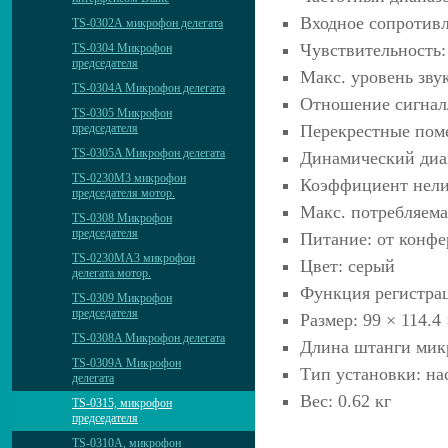
Входное сопротив
TS-0302А микрофон делегата
Чувствительность: 
TS-0304 Микрофон
председателя
Макс. уровень зву
TS-0304A Микрофон делегата
Отношение сигнал/
TS-0305 Микрофон
Перекрестные поме
председателя
TS-0305A Микрофон делегата
Динамический диа
TS-0230M3 микрофон
Коэффициент нели
председателя мотор.
Макс. потребляема
TS-0308 Микрофон
председателя
Питание: от конфе
TS-0230MА3 микрофон
Цвет: серый
делегата мотор.
Функция регистра
TS-0309 Микрофон
председателя
Размер: 99 × 114.4
TS-0308A Микрофон делегата
Длина штанги мик
TS-0309А Микрофон
Тип установки: н
делегата
Вес: 0.62 кг
TS-0315, микрофон
председателя
TS-0310А, микрофон