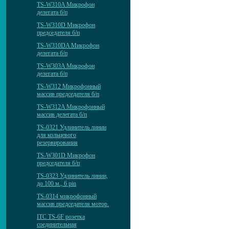
TS-W310A Микрофон
делегата б/п
TS-W310D Микрофон
председателя б/п
TS-W310DA Микрофон
делегата б/п
TS-W303A Микрофон
делегата б/п
TS-W312 Микрофонный
массив председателя б/п
TS-W312A Микрофонный
массив делегата б/п
TS-0321 Удлинитель линии
для кольцевого
резервирования
TS-W301D Микрофон
председателя б/п
TS-0323 Удлинитель линии,
до 100 м., 6 pin
TS-0314 микрофонный
массив председателя мотор.
ITC TS-6F розетка
соединительная