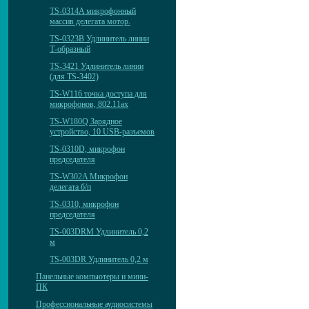
TS-0314A микрофонный
массив делегата мотор.
TS-0323B Удлинитель линии
Т-образный
TS-3421 Удлинитель линии
(для TS-3402)
TS-W116 точка доступа для
микрофонов, 802.11ax
TS-W180Q Зарядное
устройство, 10 USB-разъемов
TS-0310D, микрофон
председателя
TS-W302A Микрофон
делегата б/п
TS-0310, микрофон
председателя
TS-003DRM Удлинитель 0,2
м
TS-003DR Удлинитель 0,2 м
Панельные компьютеры и мини-
ПК
Профессиональные аудиосистемы