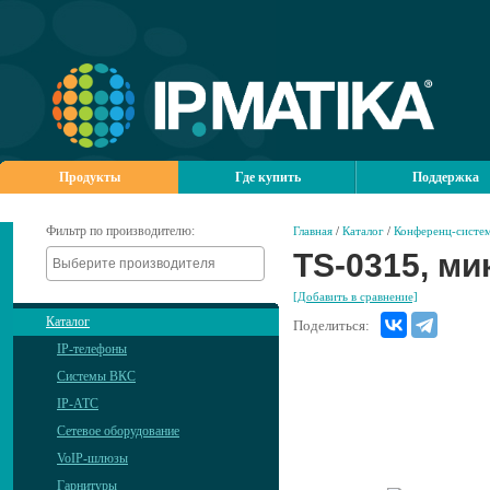
Продукты
Где купить
Поддержка
Фильтр по производителю:
Главная
/
Каталог
/
Конференц-систем
TS-0315, м
[Добавить в сравнение]
Каталог
Поделиться:
IP-телефоны
Системы ВКС
IP-АТС
Сетевое оборудование
VoIP-шлюзы
Гарнитуры