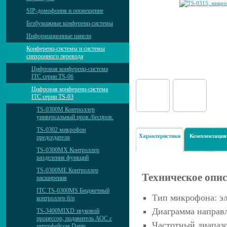
SIP-домофония и оповещение
Безбумажные конференц-системы
Информационные панели
Конференц-системы и системы
синхронного перевода
Цифровая конференц-система
ITC серии TS-06
Цифровая конференц-система
ITC серии TS-03
TS-0300M Контроллер
универсальный пров./беспров.
TS-0302 микрофон
Характеристики
Комплектация
председателя
TS-0300MX Контроллер
разделения функций
TS-0300ME Контроллер
Техническое опи
расширения
ITC TS-0300MS Бюджетный
Тип микрофона: э
контроллер б/п
Диаграмма направ
TS-3400MIXD звуковой
процессор, подавитель АОС с
Частотный диапазо
интерфейсом Dante