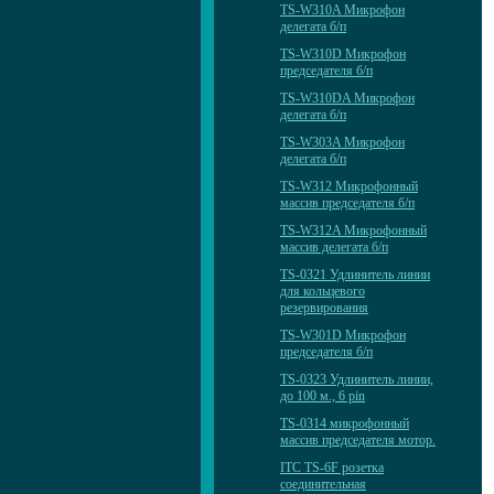
TS-W310A Микрофон
делегата б/п
TS-W310D Микрофон
председателя б/п
TS-W310DA Микрофон
делегата б/п
TS-W303A Микрофон
делегата б/п
TS-W312 Микрофонный
массив председателя б/п
TS-W312A Микрофонный
массив делегата б/п
TS-0321 Удлинитель линии
для кольцевого
резервирования
TS-W301D Микрофон
председателя б/п
TS-0323 Удлинитель линии,
до 100 м., 6 pin
TS-0314 микрофонный
массив председателя мотор.
ITC TS-6F розетка
соединительная