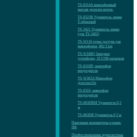
TS-0314A микрофонный
массив делегата мотор.
TS-0323B Удлинитель линии
Т-образный
TS-3421 Удлинитель линии
(для TS-3402)
TS-W116 точка доступа для
микрофонов, 802.11ax
TS-W180Q Зарядное
устройство, 10 USB-разъемов
TS-0310D, микрофон
председателя
TS-W302A Микрофон
делегата б/п
TS-0310, микрофон
председателя
TS-003DRM Удлинитель 0,2
м
TS-003DR Удлинитель 0,2 м
Панельные компьютеры и мини-
ПК
Профессиональные аудиосистемы