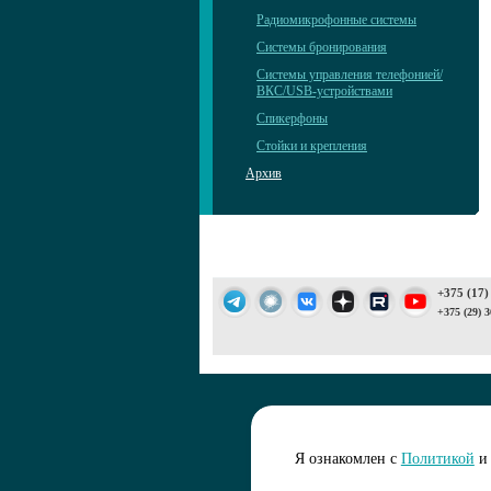
Радиомикрофонные системы
Системы бронирования
Системы управления телефонией/
ВКС/USB-устройствами
Спикерфоны
Стойки и крепления
Архив
+375 (17)
+375 (29) 3
Подписаться 
Я ознакомлен с
Политикой
и 