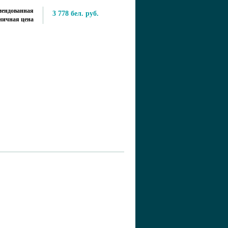
мендованная
3 778 бел. руб.
ничная цена