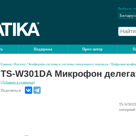
Выбрать ст
ть
Поддержка
Пресс-центр
П
Главная
/
Каталог
/
Конференц-системы и системы синхронного перевода
/
Цифровая конфер
TS-W301DA Микрофон делегат
[Добавить в сравнение]
Поделиться:
TS-W301D
сенсорный 