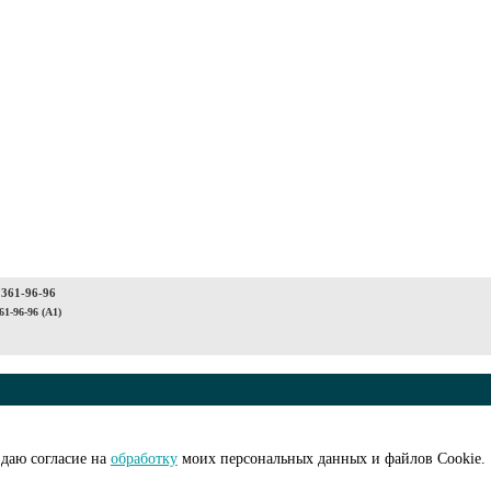
 361-96-96
61-96-96 (A1)
© ООО "АйПиМатик
на рассылку
Создание сайта -
I
даю согласие на
обработку
моих персональных данных и файлов Cookie.