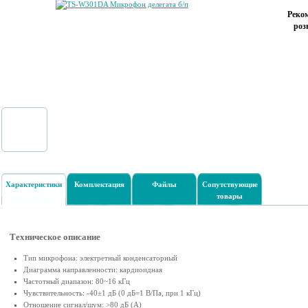
Реко
роз
Характеристики
Комплектация
Файлы
Сопутствующие
товары
Техническое описание
Тип микрофона: электретный конденсаторный
Диаграмма направленности: кардиоидная
Частотный диапазон: 80~16 кГц
Чувствительность: -40±1 дБ (0 дБ=1 В/Па, при 1 кГц)
Отношение сигнал/шум: >80 дБ (А)