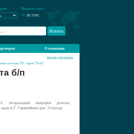
рану:
Выбрать язык:
BY
RU
ENG
Искать
артнерам
О компании
версия для печати
енц-система ITC серии TS-03
а б/п
A, беспроводной микрофон делегата,
экран 4,3". Гарантийный срок: 24 месяца.