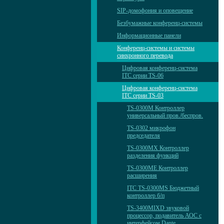
SIP-домофония и оповещение
Безбумажные конференц-системы
Информационные панели
Конференц-системы и системы
синхронного перевода
Цифровая конференц-система
ITC серии TS-06
Цифровая конференц-система
ITC серии TS-03
TS-0300M Контроллер
универсальный пров./беспров.
TS-0302 микрофон
председателя
TS-0300MX Контроллер
разделения функций
TS-0300ME Контроллер
расширения
ITC TS-0300MS Бюджетный
контроллер б/п
TS-3400MIXD звуковой
процессор, подавитель АОС с
интерфейсом Dante