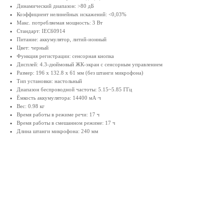
Динамический диапазон: >80 дБ
Коэффициент нелинейных искажений: <0,03%
Макс. потребляемая мощность: 3 Вт
Стандарт: IEC60914
Питание: аккумулятор, литий-ионный
Цвет: черный
Функция регистрации: сенсорная кнопка
Дисплей: 4.3-дюймовый ЖК-экран с сенсорным управлением
Размер: 196 х 132.8 х 61 мм (без штанги микрофона)
Тип установки: настольный
Диапазон беспроводной частоты: 5.15~5.85 ГГц
Ёмкость аккумулятора: 14400 мА·ч
Вес: 0.98 кг
Время работы в режиме речи: 17 ч
Время работы в смешанном режиме: 17 ч
Длина штанги микрофона: 240 мм