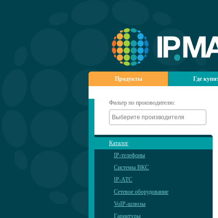
Продукты
Где купи
Фильтр по производителю:
Каталог
IP-телефоны
Системы ВКС
IP-АТС
Сетевое оборудование
VoIP-шлюзы
Гарнитуры