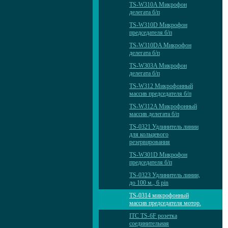
TS-W310A Микрофон
делегата б/п
TS-W310D Микрофон
председателя б/п
TS-W310DA Микрофон
делегата б/п
TS-W303A Микрофон
делегата б/п
TS-W312 Микрофонный
массив председателя б/п
TS-W312A Микрофонный
массив делегата б/п
TS-0321 Удлинитель линии
для кольцевого
резервирования
TS-W301D Микрофон
председателя б/п
TS-0323 Удлинитель линии,
до 100 м., 6 pin
TS-0314 микрофонный
массив председателя мотор.
ITC TS-6F розетка
соединительная