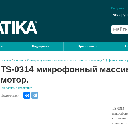
Выбрать ст
ть
Поддержка
Пресс-центр
П
Главная
/
Каталог
/
Конференц-системы и системы синхронного перевода
/
Цифровая конфер
TS-0314 микрофонный масси
мотор.
[Добавить в сравнение]
Поделиться:
TS-0314
— 
микрофонн
встроенны
функцию г