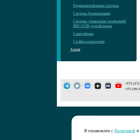
Радиомикрофонные системы
Системы бронирования
Системы управления телефонией/
ВКС/USB-устройствами
Спикерфоны
Стойки и крепления
Архив
+375 (17)
+375 (29) 3
Подписаться 
Я ознакомлен с
Политикой
и 