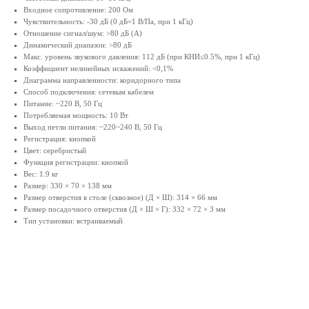
Входное сопротивление: 200 Ом
Чувствительность: -30 дБ (0 дБ=1 В/Па, при 1 кГц)
Отношение сигнал/шум: >80 дБ (А)
Динамический диапазон: >80 дБ
Макс. уровень звукового давления: 112 дБ (при КНИ≤0.5%, при 1 кГц)
Коэффициент нелинейных искажений: <0,1%
Диаграмма направленности: коридорного типа
Способ подключения: сетевым кабелем
Питание: ~220 В, 50 Гц
Потребляемая мощность: 10 Вт
Выход петли питания: ~220~240 В, 50 Гц
Регистрация: кнопкой
Цвет: серебристый
Функция регистрации: кнопкой
Вес: 1.9 кг
Размер: 330 × 70 × 138 мм
Размер отверстия в столе (сквозное) (Д × Ш): 314 × 66 мм
Размер посадочного отверстия (Д × Ш × Г): 332 × 72 × 3 мм
Тип установки: встраиваемый