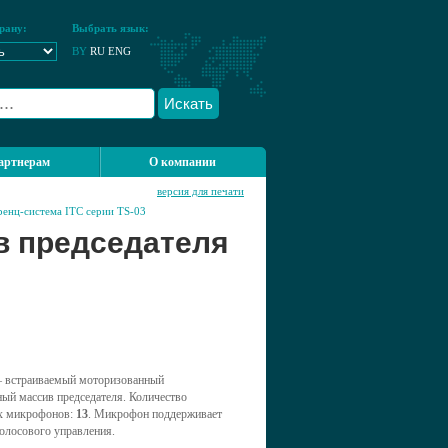
рану:
Выбрать язык:
BY
RU
ENG
Искать
артнерам
О компании
версия для печати
енц-система ITC серии TS-03
в председателя
встраиваемый моторизованный
ый массив председателя. Количество
х микрофонов:
13
. Микрофон поддерживает
олосового управления.