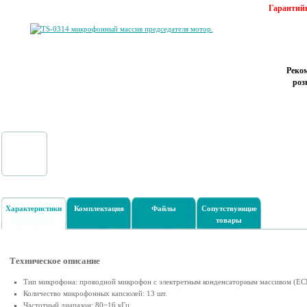
Гарантийн
Реко
роз
Характеристики
Комплектация
Файлы
Сопутствующие
товары
Техническое описание
Тип микрофона: проводной микрофон с электретным конденсаторным массивом (E
Количество микрофонных капсюлей: 13 шт.
Частотный диапазон: 80~16 кГц