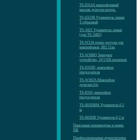
TS-0314A микрофонный
массив делегата мотор.
TS-0323B Удлинитель линии
Т-образный
TS-3421 Удлинитель линии
(для TS-3402)
TS-W116 точка доступа для
микрофонов, 802.11ax
TS-W180Q Зарядное
устройство, 10 USB-разъемов
TS-0310D, микрофон
председателя
TS-W302A Микрофон
делегата б/п
TS-0310, микрофон
председателя
TS-003DRM Удлинитель 0,2
м
TS-003DR Удлинитель 0,2 м
Панельные компьютеры и мини-
ПК
Профессиональные аудиосистемы