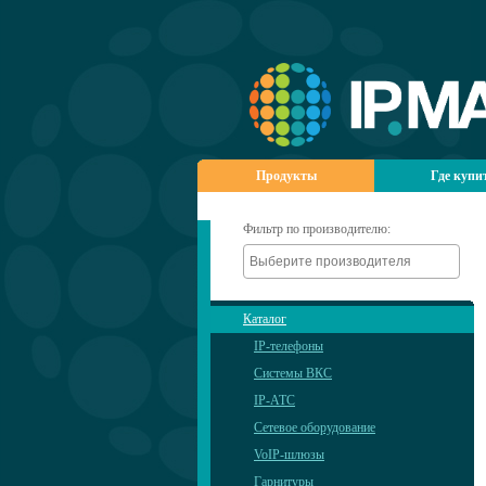
Продукты
Где купи
Фильтр по производителю:
Каталог
IP-телефоны
Системы ВКС
IP-АТС
Сетевое оборудование
VoIP-шлюзы
Гарнитуры