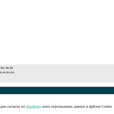
 361-96-96
61-96-96 (A1)
© ООО "АйПиМатик
на рассылку
Создание сайта -
I
даю согласие на
обработку
моих персональных данных и файлов Cookie.