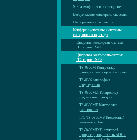
SIP-домофония и оповещение
Безбумажные конференц-системы
Информационные панели
Конференц-системы и системы
синхронного перевода
Цифровая конференц-система
ITC серии TS-06
Цифровая конференц-система
ITC серии TS-03
TS-0300M Контроллер
универсальный пров./беспров.
TS-0302 микрофон
председателя
TS-0300MX Контроллер
разделения функций
TS-0300ME Контроллер
расширения
ITC TS-0300MS Бюджетный
контроллер б/п
TS-3400MIXD звуковой
процессор, подавитель АОС с
интерфейсом Dante