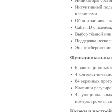
Индикаторы состоя
Интуитивный поль
клавишами
Обои и заставка э
Caller ID с имене
Выбор тёмной или
Поддержка нескол
Энергосбережение
Функциональные
6 навигационных 
4 контекстно-зав
84 экранных прог
Клавиши регулиро
4 функциональных
номера, громкая св
Кодеки и настрой