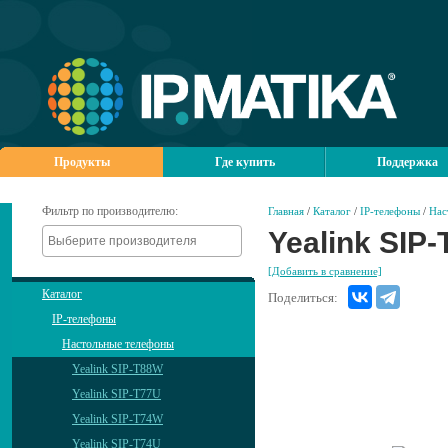
Продукты
Где купить
Поддержка
Фильтр по производителю:
Главная
/
Каталог
/
IP-телефоны
/
Нас
Yealink SIP
[Добавить в сравнение]
Каталог
Поделиться:
IP-телефоны
Настольные телефоны
Yealink SIP-T88W
Yealink SIP-T77U
Yealink SIP-T74W
Yealink SIP-T74U