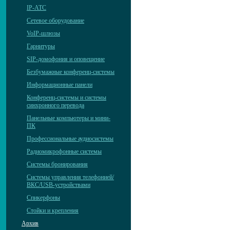
IP-АТС
Сетевое оборудование
VoIP-шлюзы
Гарнитуры
SIP-домофония и оповещение
Безбумажные конференц-системы
Информационные панели
Конференц-системы и системы
синхронного перевода
Панельные компьютеры и мини-
ПК
Профессиональные аудиосистемы
Радиомикрофонные системы
Системы бронирования
Системы управления телефонией/
ВКС/USB-устройствами
Спикерфоны
Стойки и крепления
Архив