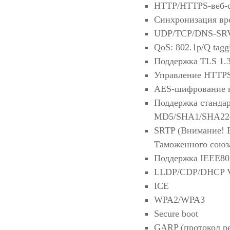
HTTP/HTTPS-веб-с
Синхронизация вр
UDP/TCP/DNS-SRV
QoS: 802.1p/Q tag
Поддержка TLS 1.
Управление HTTPS
AES-шифрование 
Поддержка станда
MD5/SHA1/SHA22
SRTP (Внимание! В
Таможенного союза
Поддержка IEEE80
LLDP/CDP/DHCP
ICE
WPA2/WPA3
Secure boot
GARP (протокол р