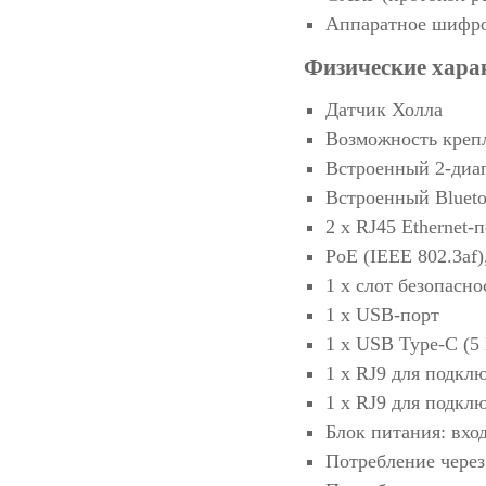
Аппаратное шифр
Физические хара
Датчик Холла
Возможность крепл
Встроенный 2-диапа
Встроенный Blueto
2 х RJ45 Ethernet-
PoE (IEEE 802.3af)
1 x слот безопасно
1 x USB-порт
1 х USB Type-C (5 
1 х RJ9 для подкл
1 х RJ9 для подкл
Блок питания: вход
Потребление через 