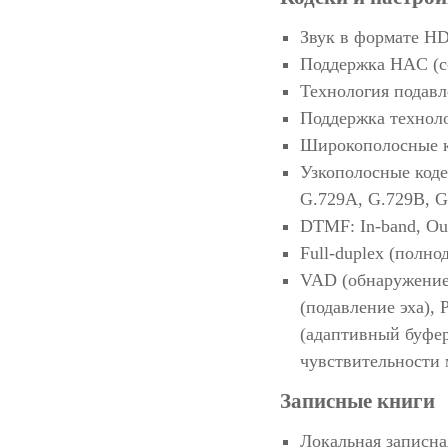
Звук в формате H
Поддержка HAC (с
Технология подавл
Поддержка техноло
Широкополосные к
Узкополосные коде
G.729A, G.729B, G
DTMF: In-band, Ou
Full-duplex (полно
VAD (обнаружение 
(подавление эха),
(адаптивный буфер
чувствительности
Записные книги
Локальная записна