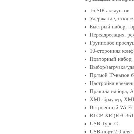
16 SIP-аккаунтов
Удержание, отклю
Быстрый набор, го
Переадресация, ре
Групповое прослу
10-сторонняя кон
Повторный набор, 
Выбор/загрузка/уд
Прямой IP-вызов б
Настройка времен
Правила набора, A
XML-браузер, XML
Встроенный Wi-Fi 
RTCP-XR (RFC361
USB Type-C
USB-порт 2.0 для: