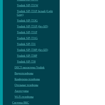
Yealink SIP-T31W
Yealink SIP-T31P белый (Light
Gray)
Yealink SIP-T33G
Yealink SIP-T31P (без БП)
Yealink SIP-T31P
Yealink SIP-T31G
Yealink SIP-T31
Yealink SIP-T30P (без БП)
Yealink SIP-T30P
Yealink SIP-T30
DECT-экосистема Yealink
Видеотелефоны
Конференц-телефоны
Отельные телефоны
Аксессуары
Wi-Fi-телефоны
Системы ВКС