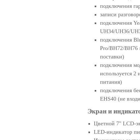
подключения га
записи разгово
подключения Yea
UH34/UH36/UH
подключения Blu
Pro/BH72/BH76 п
поставки)
подключения мо
используется 2 
питания)
подключения бе
EHS40 (не входи
Экран и индикат
Цветной 7" LCD-эк
LED-индикатор п