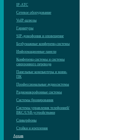
IP-АТС
Сетевое оборудование
VoIP-шлюзы
Гарнитуры
SIP-домофония и оповещение
Безбумажные конференц-системы
Информационные панели
Конференц-системы и системы
синхронного перевода
Панельные компьютеры и мини-
ПК
Профессиональные аудиосистемы
Радиомикрофонные системы
Системы бронирования
Системы управления телефонией/
ВКС/USB-устройствами
Спикерфоны
Стойки и крепления
Архив