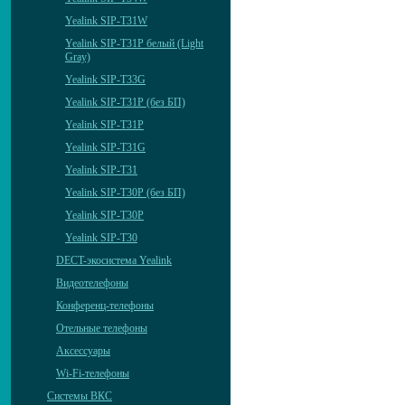
Yealink SIP-T31W
Yealink SIP-T31P белый (Light
Gray)
Yealink SIP-T33G
Yealink SIP-T31P (без БП)
Yealink SIP-T31P
Yealink SIP-T31G
Yealink SIP-T31
Yealink SIP-T30P (без БП)
Yealink SIP-T30P
Yealink SIP-T30
DECT-экосистема Yealink
Видеотелефоны
Конференц-телефоны
Отельные телефоны
Аксессуары
Wi-Fi-телефоны
Системы ВКС