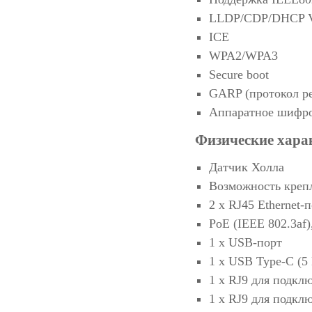
LLDP/CDP/DHCP
ICE
WPA2/WPA3
Secure boot
GARP (протокол р
Аппаратное шифр
Физические хара
Датчик Холла
Возможность крепл
2 х RJ45 Ethernet-
PoE (IEEE 802.3af),
1 x USB-порт
1 х USB Type-C (5 
1 х RJ9 для подкл
1 х RJ9 для подкл