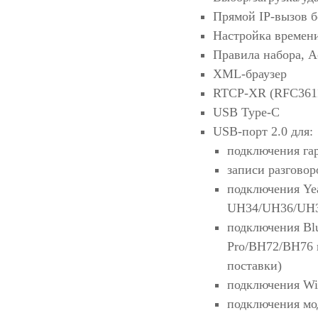
Прямой IP-вызов б
Настройка времен
Правила набора, A
XML-браузер
RTCP-XR (RFC361
USB Type-C
USB-порт 2.0 для:
подключения га
записи разгово
подключения Yea
UH34/UH36/UH
подключения Blu
Pro/BH72/BH76 
поставки)
подключения Wi-
подключения мо