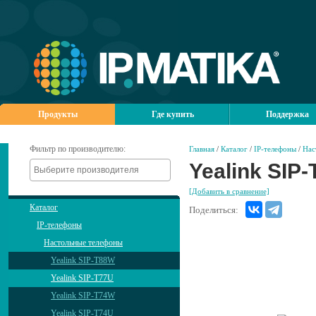
Продукты
Где купить
Поддержка
Фильтр по производителю:
Главная
/
Каталог
/
IP-телефоны
/
Нас
Yealink SIP
[Добавить в сравнение]
Каталог
Поделиться:
IP-телефоны
Настольные телефоны
Yealink SIP-T88W
Yealink SIP-T77U
Yealink SIP-T74W
Yealink SIP-T74U