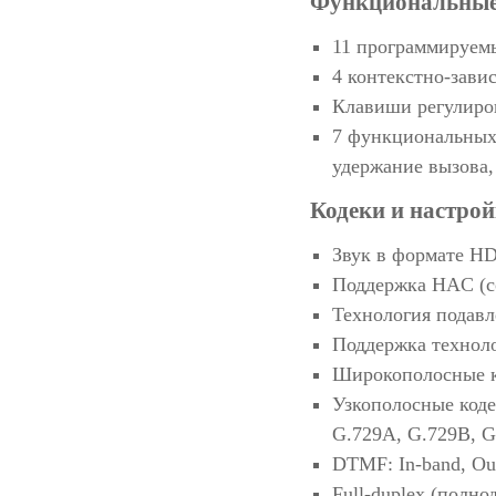
Функциональные
11 программируем
4 контекстно-зав
Клавиши регулиро
7 функциональных 
удержание вызова, 
Кодеки и настрой
Звук в формате H
Поддержка HAC (с
Технология подавл
Поддержка техноло
Широкополосные к
Узкополосные коде
G.729A, G.729B, G
DTMF: In-band, Ou
Full-duplex (полно