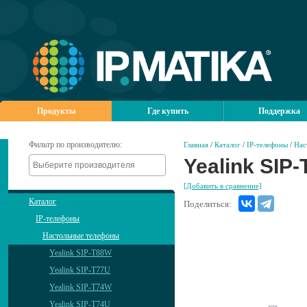
Продукты
Где купить
Поддержка
Фильтр по производителю:
Главная
/
Каталог
/
IP-телефоны
/
Нас
Yealink SIP
[Добавить в сравнение]
Каталог
Поделиться:
IP-телефоны
Настольные телефоны
Yealink SIP-T88W
Yealink SIP-T77U
Yealink SIP-T74W
Yealink SIP-T74U