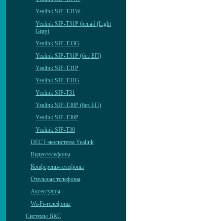
Yealink SIP-T31W
Yealink SIP-T31P белый (Light
Gray)
Yealink SIP-T33G
Yealink SIP-T31P (без БП)
Yealink SIP-T31P
Yealink SIP-T31G
Yealink SIP-T31
Yealink SIP-T30P (без БП)
Yealink SIP-T30P
Yealink SIP-T30
DECT-экосистема Yealink
Видеотелефоны
Конференц-телефоны
Отельные телефоны
Аксессуары
Wi-Fi-телефоны
Системы ВКС