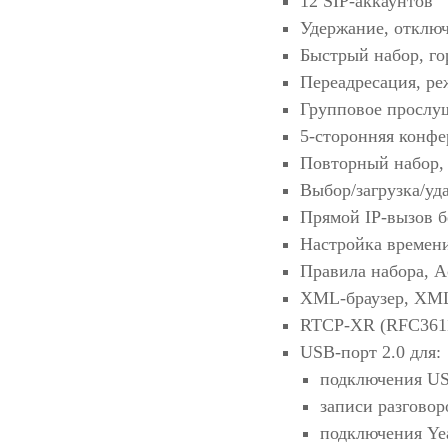
12 SIP-аккаунтов
Удержание, отклю
Быстрый набор, го
Переадресация, ре
Групповое прослу
5-сторонняя конф
Повторный набор, 
Выбор/загрузка/уд
Прямой IP-вызов б
Настройка времен
Правила набора, A
XML-браузер, XM
RTCP-XR (RFC361
USB-порт 2.0 для:
подключения US
записи разгово
подключения Yea