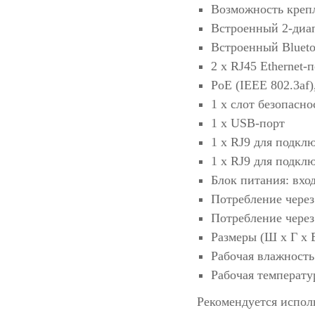
Возможность крепл
Встроенный 2-диапа
Встроенный Blueto
2 х RJ45 Ethernet-
PoE (IEEE 802.3af),
1 x слот безопасно
1 x USB-порт
1 х RJ9 для подкл
1 х RJ9 для подкл
Блок питания: вхо
Потребление через
Потребление через
Размеры (Ш х Г х В
Рабочая влажность
Рабочая температур
Рекомендуется испол