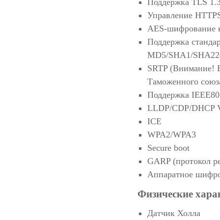
Поддержка TLS 1.
Управление HTTPS
AES-шифрование 
Поддержка станда
MD5/SHA1/SHA22
SRTP (Внимание! В
Таможенного союза
Поддержка IEEE80
LLDP/CDP/DHCP
ICE
WPA2/WPA3
Secure boot
GARP (протокол р
Аппаратное шифр
Физические хара
Датчик Холла