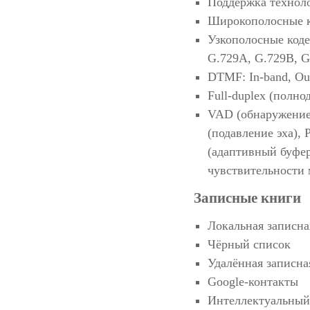
Поддержка техноло
Широкополосные к
Узкополосные коде
G.729A, G.729B, G
DTMF: In-band, Ou
Full-duplex (полно
VAD (обнаружение 
(подавление эха),
(адаптивный буфер
чувствительности
Записные книги
Локальная записна
Чёрный список
Удалённая записн
Google-контакты
Интеллектуальный