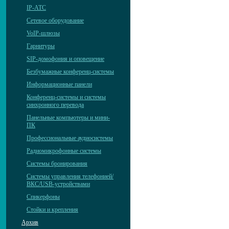
IP-АТС
Сетевое оборудование
VoIP-шлюзы
Гарнитуры
SIP-домофония и оповещение
Безбумажные конференц-системы
Информационные панели
Конференц-системы и системы
синхронного перевода
Панельные компьютеры и мини-
ПК
Профессиональные аудиосистемы
Радиомикрофонные системы
Системы бронирования
Системы управления телефонией/
ВКС/USB-устройствами
Спикерфоны
Стойки и крепления
Архив