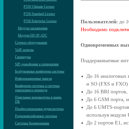
P550 Ultimate License
P550 Standard License
Пользователей:
до 1
P550 Enterprise License
Модули расширения
Необходимо подключе
Модули ПО IP-АТС
Сетевое оборудование
Одновременных выз
VoIP-шлюзы
Гарнитуры
Поддерживаемые инт
SIP-домофония и оповещение
Безбумажные конференц-системы
До 16 аналоговых 
Информационные панели
и SO (FXS и FXO)
Конференц-системы и системы
синхронного перевода
До 16 BRI портов,
Панельные компьютеры и мини-
До 6 GSM порта, 
ПК
До 6 UMTS-портов
Профессиональные аудиосистемы
используя модули
Радиомикрофонные системы
До 2 портов E1, и
Системы бронирования