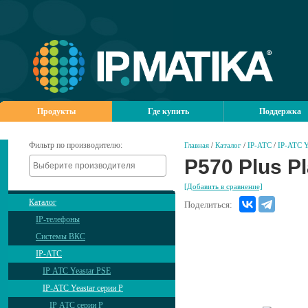
Продукты
Где купить
Поддержка
Фильтр по производителю:
Главная
/
Каталог
/
IP-АТС
/
IP-АТС Y
P570 Plus P
[Добавить в сравнение]
Каталог
Поделиться:
IP-телефоны
Системы ВКС
IP-АТС
IP АТС Yeastar PSE
IP-АТС Yeastar серии P
IP АТС серии P