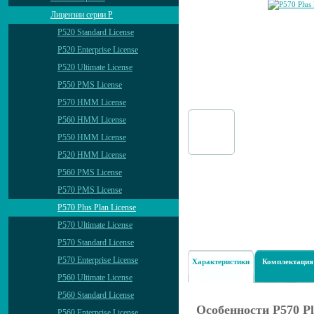
Лицензии серии P
P520 Standard License
P520 Enterprise License
P520 Ultimate License
P550 PMS License
P570 HMM License
P560 HMM License
P550 HMM License
P520 HMM License
P560 PMS License
P570 PMS License
P570 Plus Plan License
P570 Ultimate License
P570 Standard License
P570 Enterprise License
Характеристики
Комплектация
P560 Ultimate License
P560 Standard License
Особенности P570 Pl
P560 Enterprise License