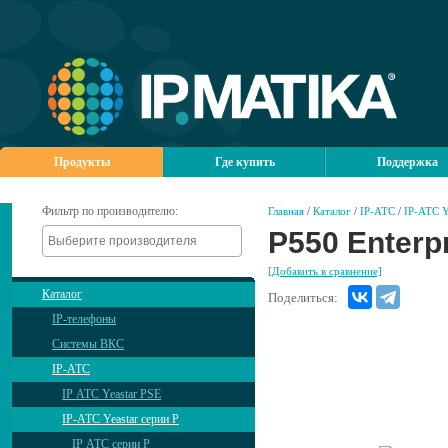
Продукты
Где купить
Поддержка
Фильтр по производителю:
Главная
/
Каталог
/
IP-АТС
/
IP-АТС Y
P550 Enterp
[Добавить в сравнение]
Каталог
Поделиться:
IP-телефоны
Системы ВКС
IP-АТС
IP АТС Yeastar PSE
IP-АТС Yeastar серии P
IP АТС серии P