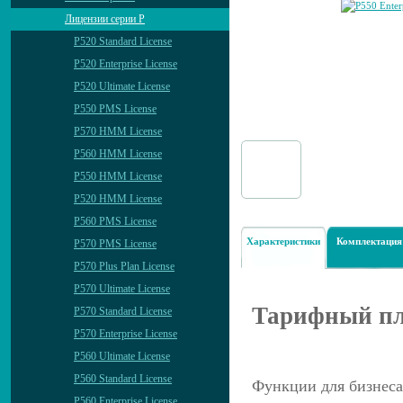
Лицензии серии P
P520 Standard License
P520 Enterprise License
P520 Ultimate License
P550 PMS License
P570 HMM License
P560 HMM License
P550 HMM License
P520 HMM License
P560 PMS License
Характеристики
Комплектация
P570 PMS License
P570 Plus Plan License
P570 Ultimate License
Тарифный пла
P570 Standard License
P570 Enterprise License
P560 Ultimate License
P560 Standard License
Функции для бизнеса
P560 Enterprise License