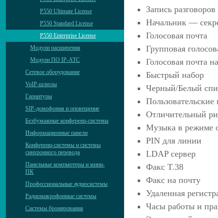
Запись разговоров
P550 Ultimate License
Начальник — секр
P550 Standard License
Голосовая почта
P550 Enterprise License
Групповая голосов
Модули расширения
Модули ПО IP-АТС
Голосовая почта н
Сетевое оборудование
Быстрый набор
VoIP-шлюзы
Черный/Белый сп
Гарнитуры
Пользовательские
SIP-домофония и оповещение
Отличительный р
Безбумажные конференц-системы
Музыка в режиме 
Информационные панели
PIN для линии
Конференц-системы и системы
синхронного перевода
LDAP сервер
Панельные компьютеры и мини-
Факс T.38
ПК
Факс на почту
Профессиональные аудиосистемы
Удаленная регистр
Радиомикрофонные системы
Часы работы и пр
Системы бронирования