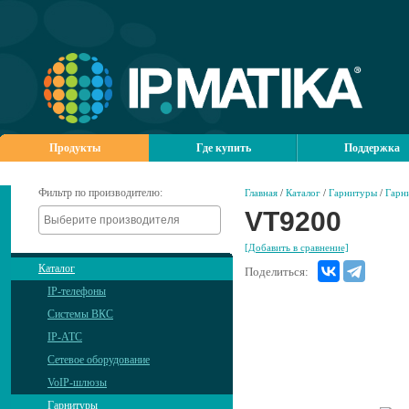
Продукты
Где купить
Поддержка
Фильтр по производителю:
Главная
/
Каталог
/
Гарнитуры
/
Гарн
VT9200
[Добавить в сравнение]
Каталог
Поделиться:
IP-телефоны
Системы ВКС
IP-АТС
Сетевое оборудование
VoIP-шлюзы
Гарнитуры