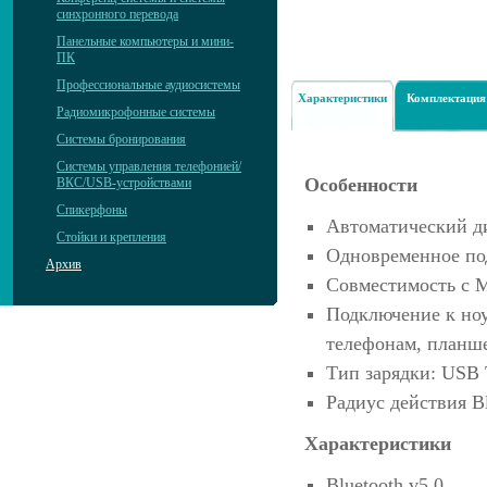
синхронного перевода
Панельные компьютеры и мини-
ПК
Профессиональные аудиосистемы
Характеристики
Комплектация
Радиомикрофонные системы
Системы бронирования
Системы управления телефонией/
Особенности
ВКС/USB-устройствами
Спикерфоны
Автоматический д
Стойки и крепления
Одновременное под
Архив
Совместимость с M
Подключение к ноу
телефонам, планш
Тип зарядки: USB 
Радиус действия Bl
Характеристики
Bluetooth v5.0