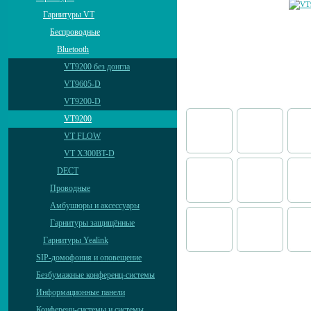
Гарнитуры VT
Беспроводные
Bluetooth
VT9200 без донгла
VT9605-D
VT9200-D
VT9200
VT FLOW
VT X300BT-D
DECT
Проводные
Амбушюры и аксессуары
Гарнитуры защищённые
Гарнитуры Yealink
SIP-домофония и оповещение
Безбумажные конференц-системы
Информационные панели
Конференц-системы и системы