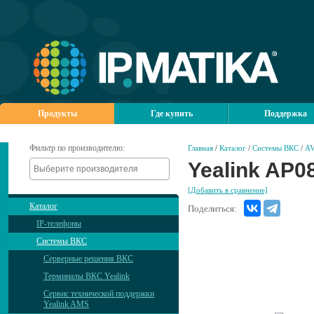
Продукты
Где купить
Поддержка
Фильтр по производителю:
Главная
/
Каталог
/
Системы ВКС
/
AV
Yealink AP0
[Добавить в сравнение]
Каталог
Поделиться:
IP-телефоны
Системы ВКС
Серверные решения ВКС
Терминалы ВКС Yealink
Сервис технической поддержки
Yealink AMS