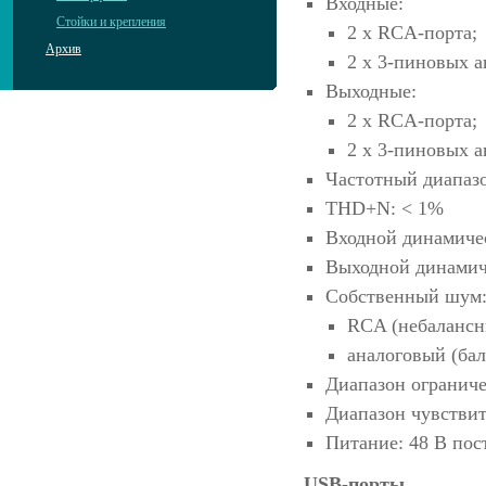
Входные:
Стойки и крепления
2 x RCA-порта;
Архив
2 x 3-пиновых а
Выходные:
2 x RCA-порта;
2 x 3-пиновых а
Частотный диапазо
THD+N: < 1%
Входной динамичес
Выходной динамич
Собственный шум
RCA (небалансны
аналоговый (бал
Диапазон ограниче
Диапазон чувствит
Питание: 48 В пос
USB-порты