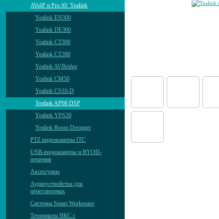
AVoIP и Pro AV Yealink
Yealink EN300
Yealink DE300
Yealink CT300
Yealink CT200
Yealink AVBridge
Yealink CM50
Yealink CS10-D
Yealink AP08 DSP
Yealink YPS20
Yealink Room Designer
PTZ видеокамеры ITC
USB-видеокамеры и BYOD-
решения
Аксессуары
Аудиоустройства для
переговорных
Системы Smart Workspace
Терминалы ВКС с