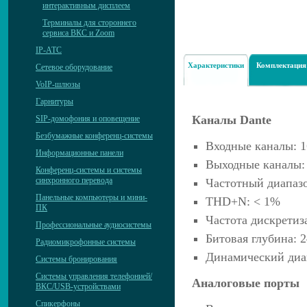
интерактивным дисплеем
Терминалы для стороннего
сервиса ВКС и Zoom
IP-АТС
Характеристики
Комплектация
Сетевое оборудование
VoIP-шлюзы
Гарнитуры
Каналы Dante
SIP-домофония и оповещение
Безбумажные конференц-системы
Входные каналы: 1
Информационные панели
Выходные каналы: 
Конференц-системы и системы
синхронного перевода
Частотный диапазо
Панельные компьютеры и мини-
THD+N: < 1%
ПК
Частота дискретиз
Профессиональные аудиосистемы
Битовая глубина: 2
Радиомикрофонные системы
Динамический диап
Системы бронирования
Системы управления телефонией/
Аналоговые порты
ВКС/USB-устройствами
Спикерфоны