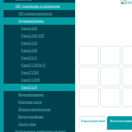
SIP-домофония и оповещение
SIP-громкоговорители
Аудиоинтеркомы
Fanvil i16S
Fanvil i16S-02P
Fanvil i11S
Fanvil i10S
Fanvil A12
Fanvil Y501W-Y
Fanvil Y501
Fanvil A10W
Fanvil A10
Видеоинтеркомы
Ответные части
Шлюзы-контроллеры
Видеодомофоны
Характеристики
Комплектация
Аксессуары
Безбумажные конференц-системы