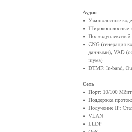
Аудио
Узкополосные коде
Широкополосные к
Полнодуплексный
CNG (генерация ко
данными), VAD (о
шума)
DTMF: In-band, Ou
Сеть
Порт: 10/100 Мбит 
Поддержка протоко
Получение IP: Ста
VLAN
LLDP
QoS