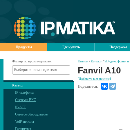
Продукты
Где купить
Поддержка
Фильтр по производителю:
Главная
/
Каталог
/
SIP-домофония и
Fanvil A10
[Добавить в сравнение]
Каталог
Поделиться:
IP-телефоны
Системы ВКС
IP-АТС
Сетевое оборудование
VoIP-шлюзы
Гарнитуры