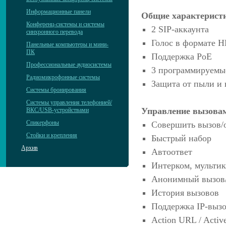
Информационные панели
Общие характерист
Конференц-системы и системы
2 SIP-аккаунта
синхронного перевода
Голос в формате 
Панельные компьютеры и мини-
ПК
Поддержка PoE
Профессиональные аудиосистемы
3 программируемы
Радиомикрофонные системы
Защита от пыли и 
Системы бронирования
Системы управления телефонией/
Управление вызова
ВКС/USB-устройствами
Спикерфоны
Совершить вызов/о
Стойки и крепления
Быстрый набор
Архив
Автоответ
Интерком, мультик
Анонимный вызов/
История вызовов
Поддержка IP-вызо
Action URL / Activ