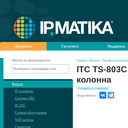
Продукты
Где купить
Поддержка
Фильтр по производителю:
Главная
/
Каталог
/
Профессиональны
ITC TS-803C
колонна
Каталог
[Добавить в сравнение]
IP-телефоны
Поделиться:
Системы ВКС
IP-АТС
Сетевое оборудование
VoIP-шлюзы
Гарнитуры