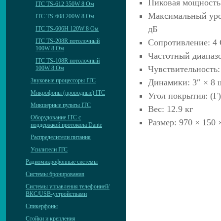
Пиковая мощность
ITC TS-612 350W 8 Ом
Максимальный уров
ITC TS-608 200W 8 Ом
дБ
ITC TS-606H 120W 8 Ом
Сопротивление: 4
ITC TS-208R потолочный
100W 8 Ом
Частотный диапазо
ITC TS-108R потолочный
Чувствительность:
100W 8 Ом
Звуковые процессоры ITC
Динамики: 3″ × 8 
Микрофоны (проводные) ITC
Угол покрытия: (Г)
Микшерные пульты ITC
Вес: 12.9 кг
Оборудование ITC с
Размер: 970 × 150 
поддержкой протокола Dante
Распределители питания
Усилители ITC
Радиомикрофонные системы
Системы бронирования
Системы управления телефонией/
ВКС/USB-устройствами
Спикерфоны
Стойки и крепления