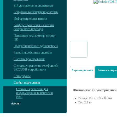
SIP-домофония и оповещение
Безбумажные конференц-системы
Информационные панели
Конференц-системы и системы
синхронного перевода
Панельные компьютеры и мини-
ПК
Профессиональные аудиосистемы
Радиомикрофонные системы
Системы бронирования
Системы управления телефонией/
ВКС/USB-устройствами
Характеристики
Комплектация
Спикерфоны
Стойки и крепления
Стойки и крепления для
Физические характеристики
информационных панелей и
ВКС
Размер: 150 x 150 x 80 мм
Вес: 2.2 кг
Архив