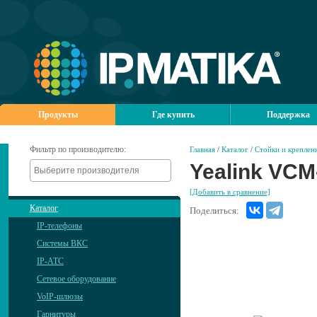
Продукты
Где купить
Поддержка
Фильтр по производителю:
Главная
/
Каталог
/
Стойки и креплен
Yealink VCM
[Добавить в сравнение]
Каталог
Поделиться:
IP-телефоны
Системы ВКС
IP-АТС
Сетевое оборудование
VoIP-шлюзы
Гарнитуры