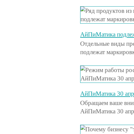
АйПиМатика подлежа
Отдельные виды пр
подлежат маркировк
АйПиМатика 30 апре
Обращаем ваше вни
АйПиМатика 30 апре