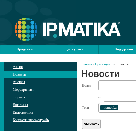
Продукты
Где купить
Поддержка
Главная
/
Пресс-центр
/ Новости
Акции
Новости
Новости
Анонсы
Поиск
Мероприятия
Опросы
от
Логотипы
Теги
×
ipmatika
Видеоролики
Контакты пресс-службы