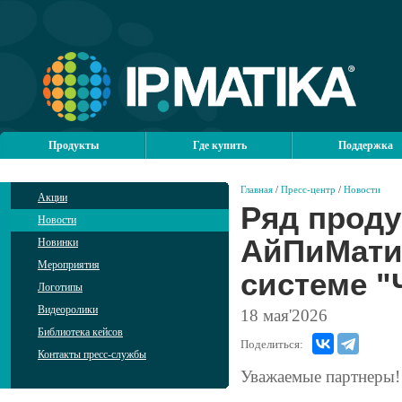
Продукты
Где купить
Поддержка
Главная
/
Пресс-центр
/
Новости
Акции
Ряд проду
Новости
АйПиМати
Новинки
Мероприятия
системе "
Логотипы
Видеоролики
18
мая'2026
Библиотека кейсов
Поделиться:
Контакты пресс-службы
Уважаемые партнеры!