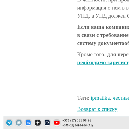
информация о нем в в
УПД, а УПД должен б
Если ваша компания
в связи с требовани
систему документоо
Кроме того,
для пер
необходимо зарегис
Теги:
ipmatika
,
честны
Возврат к списку
+375 (17) 361-96-96
+375 (29) 361-96-96 (A1)