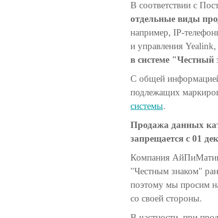
В соответствии с Пос
отдельные виды пр
например, IP-телефоны
и управления Yealink, 
в системе "Честный 
С общей информацией 
подлежащих маркиров
системы
.
Продажа данных кат
запрещается с 01 дек
Компания АйПиМатика
"Честным знаком" ране
поэтому мы просим н
со своей стороны.
В частности, при про