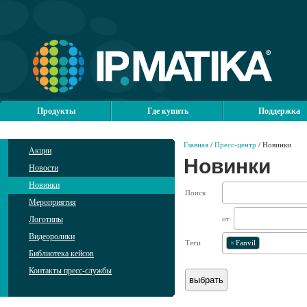
Продукты
Где купить
Поддержка
Главная
/
Пресс-центр
/ Новинки
Акции
Новинки
Новости
Новинки
Поиск
Мероприятия
Логотипы
от
Видеоролики
Теги
×
Fanvil
Библиотека кейсов
Контакты пресс-службы