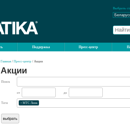
Выбрать ст
ть
Поддержка
Пресс-центр
П
Главная
/
Пресс-центр
/ Акции
Акции
Поиск
от
до
Теги
×
МТС Линк