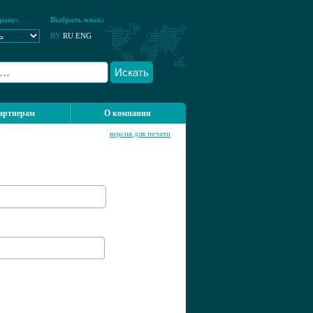
рану:
Выбрать язык:
BY
RU
ENG
Искать
артнерам
О компании
версия для печати