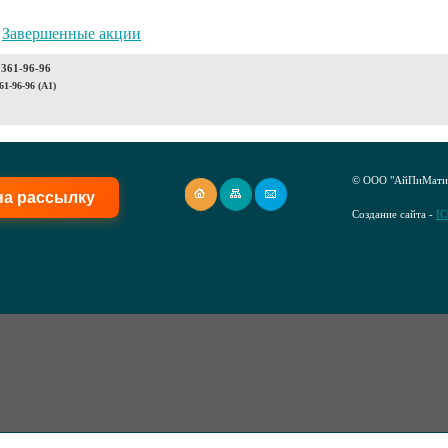
Завершенные акции
 361-96-96
61-96-96 (A1)
© ООО "АйПиМатик
на рассылку
Создание сайта -
I