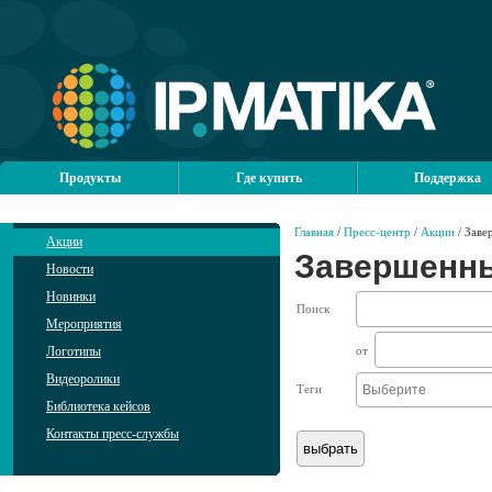
Продукты
Где купить
Поддержка
Главная
/
Пресс-центр
/
Акции
/ Заве
Акции
Завершенны
Новости
Новинки
Поиск
Мероприятия
Логотипы
от
Видеоролики
Теги
Библиотека кейсов
Контакты пресс-службы