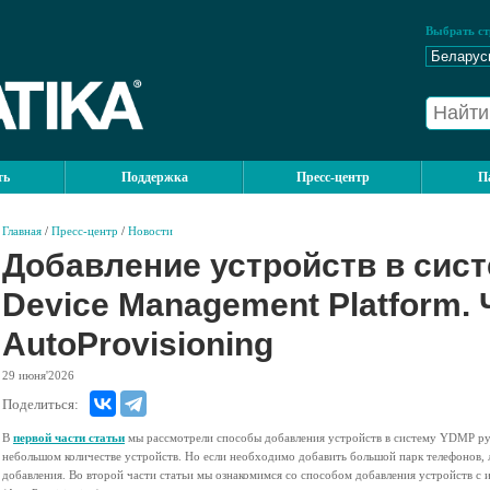
Выбрать ст
ть
Поддержка
Пресс-центр
П
Главная
/
Пресс-центр
/
Новости
Добавление устройств в сист
Device Management Platform. 
AutoProvisioning
29
июня'2026
Поделиться:
В
первой части статьи
мы рассмотрели способы добавления устройств в систему YDMP ру
небольшом количестве устройств. Но если необходимо добавить большой парк телефонов, 
добавления. Во второй части статьи мы ознакомимся со способом добавления устройств с 