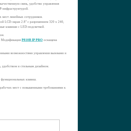
качественную связь, удобство управления
IP-инфраструктурой.
х мест линейных сотрудников.
ой LCD-экран 2.8" с разрешением 320 х 240,
мые клавиши с LED-подсветкой.
он.
0. Модификация
P810B IP PRO
оснащена
енными возможностями управления вызовами и
, удобством и стильным дизайном.
 функциональных клавиш.
 рабочих мест с повышенными требованиями к