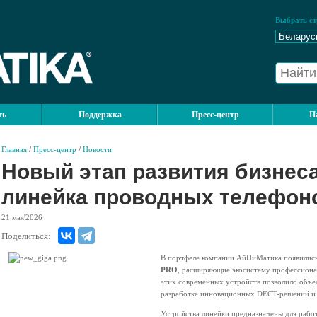
Выбрать ст
ть
Поддержка
Пресс-центр
П
Главная
/
Пресс-центр
/
Новости
Новый этап развития бизнеса
линейка проводных телефон
21
мая'2026
Поделиться:
В портфеле компании АйПиМатика появилис
PRO
, расширяющие экосистему профессион
этих современных устройств позволило объед
разработке инновационных DECT-решений и 
Устройства линейки предназначены для работ