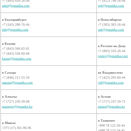
+7 (495) 926-26-44
+7 (812) 748-26-44
sales@ipmatika.com
spb@ipmatika.com
в Екатеринбурге
в Новосибирске
+7 (343) 288-76-44
+7 (383) 383-26-44
ekb@ipmatika.com
nsk@ipmatika.com
в Казани
в Ростове-на-Дону
+7 (843) 590-02-01
+7 (863) 333-26-44
+7 (843) 558-00-68
rostov@ipmatika.com
kazan@ipmatika.com
в Самаре
во Владивостоке
+7 (846) 211-55-10
+7 (423) 205-60-44
samara@ipmatika.com
vld@ipmatika.com
в Алматы
в Астане
+7 (727) 250-28-08
+7 (717) 247-29-72
manager@ipmatika.kz
astana@ipmatika.kz
в Ташкенте
в Минске
+998 78 122-26-44
+375 (17) 361-96-96
+998 78 122-24-45