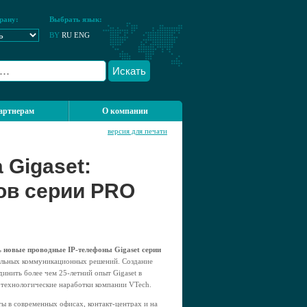
рану:
Выбрать язык:
BY
RU
ENG
Искать
артнерам
О компании
версия для печати
 Gigaset:
ов серии PRO
ь
новые проводные IP-телефоны Gigaset серии
альных коммуникационных решений. Создание
инить более чем 25-летний опыт Gigaset в
технологические наработки компании VTech.
ы в современных офисах, контакт-центрах и на