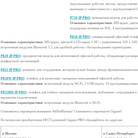
персональных рабочих местах, предоставляя 
вызовами и совместимость с корпоративной 
P710 IP PRO
:
компактная модель для рабочи
Основные характеристики:
HD-аудио, цветн
поддержка питания по PoE, 4 программируе
P810 IP PRO
:
универсальный офисный телеф
Основные характеристики:
HD-аудио, цветной LCD-экран 3.36" с разрешением 320 х 24
встроенным модулем Bluetooth 5.2 для удобной работы с беспроводными гарнитурами.
P820 IP PRO
:
продвинутая модель для интенсивной офисной работы, обладающая расшир
комфортной эргономикой.
P825 IP PRO
:
решение для сотрудников, которым нужен баланс между функциональностью
P850W IP PRO
:
телефон для различных сценариев повседневной офисной работы.
Основные характеристики:
встроенный модуль Wi-Fi, 2 USB-порта, 10 программируемых
P855BW IP PRO
:
телефон для гибких сценариев использования, мобильных сотрудников и
вариантам подключения.
Основные характеристики:
встроенные модули Bluetooth и Wi-Fi.
Становитесь партнером компании АйПиМатика! Становитесь партнером Gigaset!
По вопросам приобретения DECT-решений Gigaset PRO обращайтесь по адресам:
в Москве
в Санкт-Петербурге