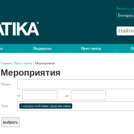
Выбрать ст
ть
Поддержка
Пресс-центр
П
Главная
/
Пресс-центр
/ Мероприятия
Мероприятия
Поиск
от
до
Теги
×
средоустойчивые средства связи