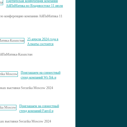
Партнерская конференция компании
АйПиМатика во Владивостоке 11 июля
ую конференцию компании АйПиМатика 11
25 апреля 2024 года в
Алматы состоится
АйПиМатика-Казахстан
Приглашаем на совместный
стенд компаний Wi-Tek и
мках выставки Securika Moscow 2024
Приглашаем на совместный
стенд компаний Fanvil и
ках выставки Securika Moscow 2024