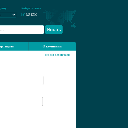
рану:
Выбрать язык:
BY
RU
ENG
Искать
артнерам
О компании
версия для печати