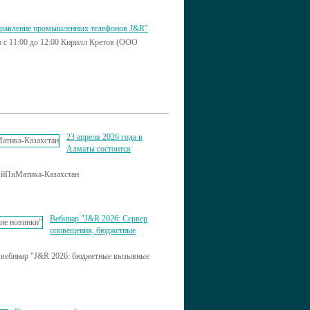
правление промышленных телефонов J&R"
да с 11:00 до 12:00 Кирилл Кретов (ООО
"
23 апреля 2026 года в
Алматы состоится
АйПиМатика-Казахстан
Вебинар "J&R 2026: Сервер
оповещения, бюджетные
т вебинар "J&R 2026: бюджетные вызывные