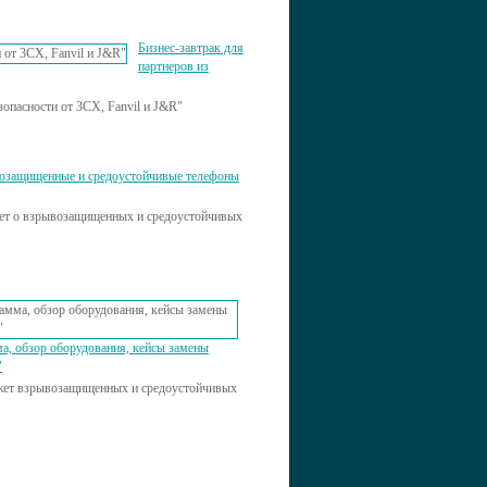
Бизнес-завтрак для
партнеров из
опасности от 3СХ, Fanvil и J&R"
озащищенные и средоустойчивые телефоны
ажет о взрывозащищенных и средоустойчивых
а, обзор оборудования, кейсы замены
"
кажет взрывозащищенных и средоустойчивых