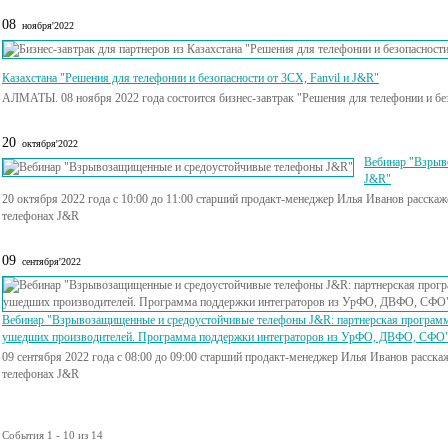
08
ноября'2022
Казахстана "Решения для телефонии и безопасности от 3СХ, Fanvil и J&R"
АЛМАТЫ. 08 ноября 2022 года состоится бизнес-завтрак "Решения для телефонии и без
20
октября'2022
Вебинар "Взрыв
J&R"
20 октября 2022 года с 10:00 до 11:00 старший продакт-менеджер Илья Иванов расск
телефонах J&R
09
сентября'2022
Вебинар "Взрывозащищенные и средоустойчивые телефоны J&R: партнерская программ
ушедших производителей. Программа поддержки интеграторов из УрФО, ДВФО, СФО
09 сентября 2022 года с 08:00 до 09:00 старший продакт-менеджер Илья Иванов расс
телефонах J&R
События 1 - 10 из 14