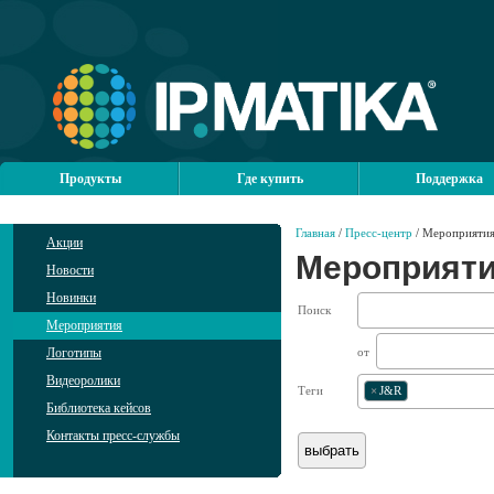
Продукты
Где купить
Поддержка
Главная
/
Пресс-центр
/ Мероприяти
Акции
Мероприят
Новости
Новинки
Поиск
Мероприятия
Логотипы
от
Видеоролики
Теги
×
J&R
Библиотека кейсов
Контакты пресс-службы