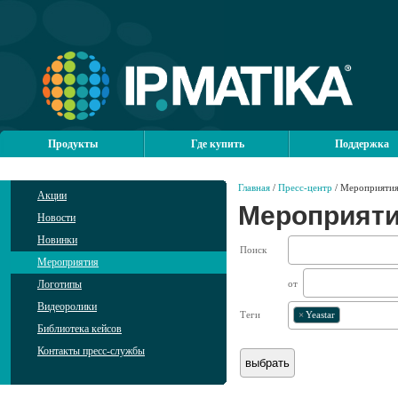
Продукты
Где купить
Поддержка
Главная
/
Пресс-центр
/ Мероприяти
Акции
Мероприят
Новости
Новинки
Поиск
Мероприятия
Логотипы
от
Видеоролики
Теги
×
Yeastar
Библиотека кейсов
Контакты пресс-службы