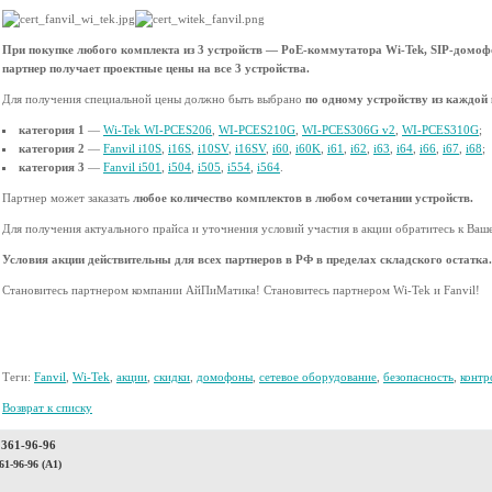
При покупке любого комплекта из 3 устройств — PoE-коммутатора Wi-Tek, SIP-домофо
партнер получает проектные цены на все 3 устройства.
Для получения специальной цены должно быть выбрано
по одному устройству из каждой 
категория 1
—
Wi-Tek WI-PCES206
,
WI-PCES210G
,
WI-PCES306G v2
,
WI-PCES310G
;
категория 2
—
Fanvil i10S
,
i16S
,
i10SV
,
i16SV
,
i60
,
i60K
,
i61
,
i62
,
i63
,
i64
,
i66
,
i67
,
i68
;
категория 3
—
Fanvil i501
,
i504
,
i505
,
i554
,
i564
.
Партнер может заказать
любое количество комплектов в любом сочетании устройств.
Для получения актуального прайса и уточнения условий участия в акции обратитесь к Ва
Условия акции действительны для всех партнеров в РФ в пределах складского остатка.
Становитесь партнером компании АйПиМатика! Становитесь партнером Wi-Tek и Fanvil!
Теги:
Fanvil
,
Wi-Tek
,
акции
,
скидки
,
домофоны
,
сетевое оборудование
,
безопасность
,
контр
Возврат к списку
 361-96-96
61-96-96 (A1)