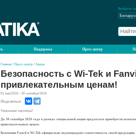
Выбрать ст
ть
Поддержка
Пресс-центр
П
Главная
/
Пресс-центр
/
Акции
Безопасность с Wi-Tek и Fanvi
привлекательным ценам!
01
мая'2026
- 30
сентября'2026
Поделиться:
Уважаемые партнеры!
До 30 сентября 2026 года в рамках специальной акции предлагаем приобрести комплек
привлекательным ценам.
Компании Fanvil и Wi-Tek официально подтверждают совместимость своей продукции.