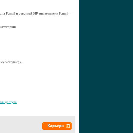
на Fanvil и ответной SIP-видеопанели Fanvil —
категории:
шему менеджеру.
оль доступа