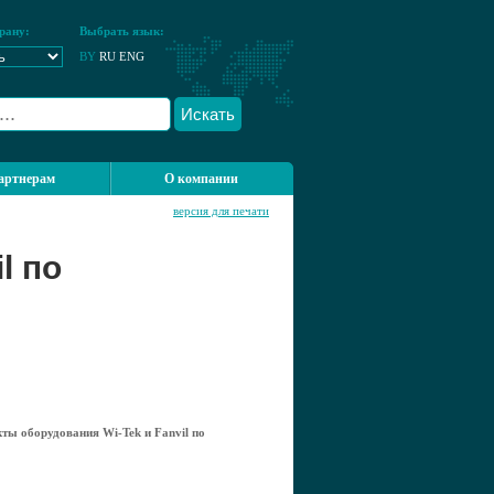
рану:
Выбрать язык:
BY
RU
ENG
Искать
артнерам
О компании
версия для печати
l по
ты оборудования Wi-Tek и Fanvil по