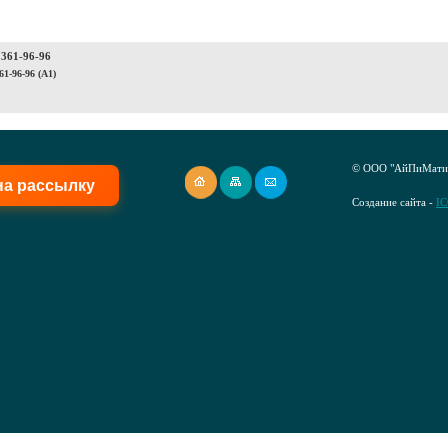
 361-96-96
61-96-96 (A1)
© ООО "АйПиМатик
на рассылку
Создание сайта -
I