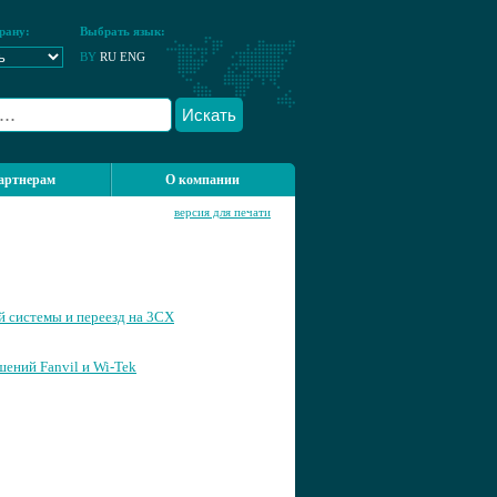
рану:
Выбрать язык:
BY
RU
ENG
Искать
артнерам
О компании
версия для печати
 системы и переезд на 3CX
шений Fanvil и Wi-Tek