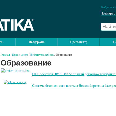
Выбрать ст
ть
Поддержка
Пресс-центр
П
Главная
/
Пресс-центр
/
Библиотека кейсов
/ Образование
Образование
ГК Проектная ПРАКТИКА: полный демонтаж телефонной
Система безопасности школы в Новосибирске на базе ре